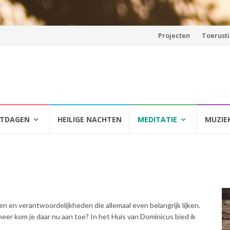
Spring
Projecten
Toerust
naar
inhoud
HTDAGEN
HEILIGE NACHTEN
MEDITATIE
MUZIE
en en verantwoordelijkheden die allemaal even belangrijk lijken.
eer kom je daar nu aan toe? In het Huis van Dominicus bied ik