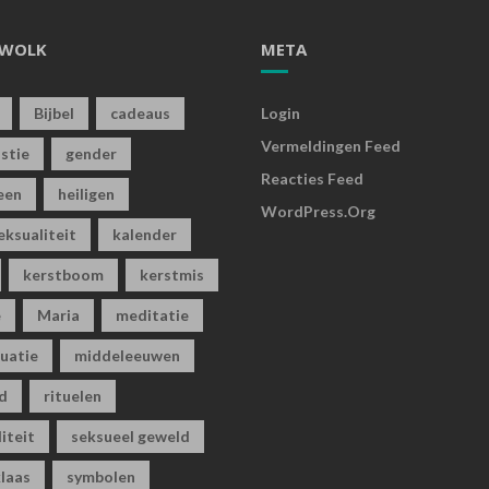
WOLK
META
Bijbel
cadeaus
Login
Vermeldingen Feed
stie
gender
Reacties Feed
een
heiligen
WordPress.org
ksualiteit
kalender
kerstboom
kerstmis
e
Maria
meditatie
uatie
middeleeuwen
id
rituelen
iteit
seksueel geweld
klaas
symbolen