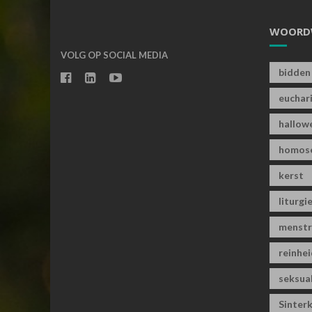
WOORD
VOLG OP SOCIAL MEDIA
bidden
euchari
hallow
homose
kerst
liturgi
menstr
reinhe
seksual
Sinter