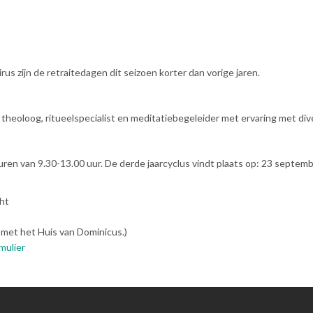
 zijn de retraitedagen dit seizoen korter dan vorige jaren.
heoloog, ritueelspecialist en meditatiebegeleider met ervaring met dive
uren van 9.30-13.00 uur. De derde jaarcyclus vindt plaats op: 23 septem
cht
 met het Huis van Dominicus.)
mulier