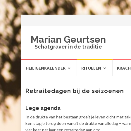
Marian Geurtsen
Schatgraver in de traditie
Spring
HEILIGENKALENDER
RITUELEN
KRAC
naar
inhoud
Retraitedagen bij de seizoenen
Lege agenda
In de drukte van het bestaan groeit je leven dicht met tak
Een stapje terug doen vanuit de drukte van alledag – wann
vier keer per jaar een retraitedag aan om: