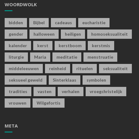
WOORDWOLK
bidden
Bijbel
cadeaus
eucharistie
gender
halloween
heiligen
homoseksualiteit
kalender
kerst
kerstboom
kerstmis
liturgie
Maria
meditatie
menstruatie
middeleeuwen
reinheid
rituelen
seksualiteit
seksueel geweld
Sinterklaas
symbolen
tradities
vasten
verhalen
vroegchristelijk
vrouwen
Wilgefortis
META