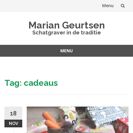
Menu
Spring
Marian Geurtsen
naar
Schatgraver in de traditie
inhoud
MENU
Spring
naar
inhoud
Tag:
cadeaus
18
NOV