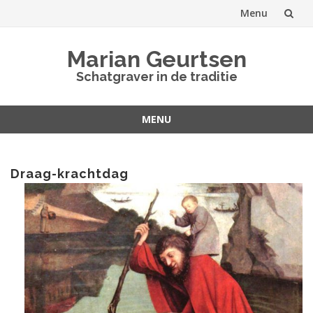
Menu
Spring
Marian Geurtsen
naar
Schatgraver in de traditie
inhoud
MENU
Spring
naar
inhoud
Draag-krachtdag