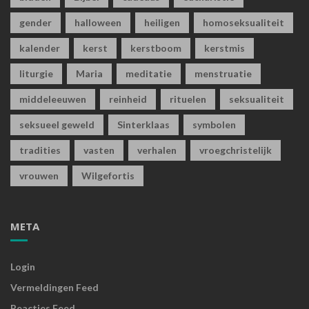
gender
halloween
heiligen
homoseksualiteit
kalender
kerst
kerstboom
kerstmis
liturgie
Maria
meditatie
menstruatie
middeleeuwen
reinheid
rituelen
seksualiteit
seksueel geweld
Sinterklaas
symbolen
tradities
vasten
verhalen
vroegchristelijk
vrouwen
Wilgefortis
META
Login
Vermeldingen Feed
Reacties Feed