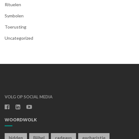
Rituelen
Symbolen
Toerusting
Uncategorized
VOLG OP SOCIAL MEDIA
WOORDWOLK
bidden
Bijbel
cadeaus
eucharistie