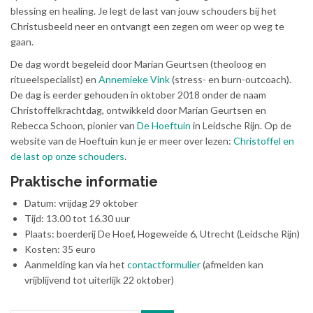
blessing en healing. Je legt de last van jouw schouders bij het
Christusbeeld neer en ontvangt een zegen om weer op weg te
gaan.
De dag wordt begeleid door Marian Geurtsen (theoloog en
ritueelspecialist) en
Annemieke Vink
(stress- en burn-outcoach).
De dag is eerder gehouden in oktober 2018 onder de naam
Christoffelkrachtdag, ontwikkeld door Marian Geurtsen en
Rebecca Schoon, pionier van
De Hoeftuin
in Leidsche Rijn. Op de
website van de Hoeftuin kun je er meer over lezen:
Christoffel en
de last op onze schouders
.
Praktische informatie
Datum: vrijdag 29 oktober
Tijd: 13.00 tot 16.30 uur
Plaats: boerderij De Hoef, Hogeweide 6, Utrecht (Leidsche Rijn)
Kosten: 35 euro
Aanmelding kan via het
contactformulier
(afmelden kan
vrijblijvend tot uiterlijk 22 oktober)