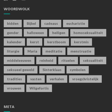
WOORDWOLK
bidden
Bijbel
cadeaus
eucharistie
gender
halloween
heiligen
homoseksualiteit
kalender
kerst
kerstboom
kerstmis
liturgie
Maria
meditatie
menstruatie
middeleeuwen
reinheid
rituelen
seksualiteit
seksueel geweld
Sinterklaas
symbolen
tradities
vasten
verhalen
vroegchristelijk
vrouwen
Wilgefortis
META