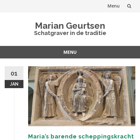
Menu
Spring
Marian Geurtsen
naar
Schatgraver in de traditie
inhoud
MENU
Spring
naar
01
inhoud
JAN
Maria’s barende scheppingskracht