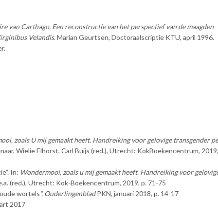
re van Carthago. Een reconstructie van het perspectief van de maagden
Virginibus Velandis
. Marian Geurtsen, Doctoraalscriptie KTU, april 1996.
r.
i, zoals U mij gemaakt heeft. Handreiking voor gelovige transgender p
aar, Wielie Elhorst, Carl Buijs (red.), Utrecht: KokBoekencentrum, 2019,
e”. In:
Wondermooi, zoals u mij gemaakt heeft
.
Handreiking voor gelovig
 e.a. (red.), Utrecht: Kok-Boekencentrum, 2019, p. 71-75
 oude wortels
“, Ouderlingenblad
PKN, januari 2018, p. 14-17
art 2017