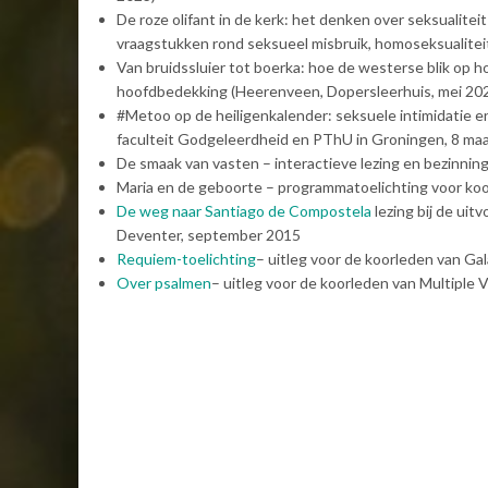
De roze olifant in de kerk: het denken over seksualitei
vraagstukken rond seksueel misbruik, homoseksualiteit
Van bruidssluier tot boerka: hoe de westerse blik op h
hoofdbedekking (Heerenveen, Dopersleerhuis, mei 20
#Metoo op de heiligenkalender: seksuele intimidatie en
faculteit Godgeleerdheid en PThU in Groningen, 8 ma
De smaak van vasten – interactieve lezing en bezinning
Maria en de geboorte – programmatoelichting voor koo
De weg naar Santiago de Compostela
lezing bij de uit
Deventer, september 2015
Requiem-toelichting
– uitleg voor de koorleden van Ga
Over psalmen
– uitleg voor de koorleden van Multiple 