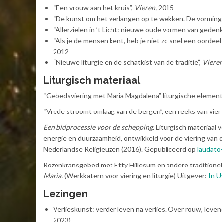
“Een vrouw aan het kruis”,
Vieren,
2015
“De kunst om het verlangen op te wekken. De vorming va
“Allerzielen in ’t Licht: nieuwe oude vormen van geden
“Als je de mensen kent, heb je niet zo snel een oordeel
2012
“Nieuwe liturgie en de schatkist van de traditie”,
Vieren
Liturgisch materiaal
“Gebedsviering met Maria Magdalena” liturgische elementen
“Vrede stroomt omlaag van de bergen”, een reeks van vier
Een bidprocessie voor de schepping.
Liturgisch materiaal 
energie en duurzaamheid, ontwikkeld voor de viering van
Nederlandse Religieuzen (2016). Gepubliceerd op
laudato-
Rozenkransgebed met Etty Hillesum en andere traditione
Maria.
(Werkkatern voor viering en liturgie) Uitgever:
In 
Lezingen
Verlieskunst: verder leven na verlies. Over rouw, lev
2023)