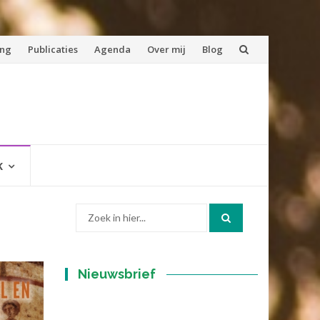
ing
Publicaties
Agenda
Over mij
Blog
K
Zoek
naar:
Nieuwsbrief