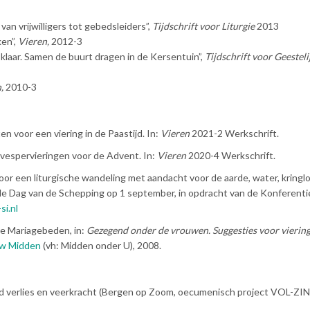
n vrijwilligers tot gebedsleiders”,
Tijdschrift voor Liturgie
2013
ken”,
Vieren,
2012-3
 klaar. Samen de buurt dragen in de Kersentuin”,
Tijdschrift voor Geesteli
,
2010-3
 voor een viering in de Paastijd. In:
Vieren
2021-2 Werkschrift.
 vespervieringen voor de Advent. In:
Vieren
2020-4 Werkschrift.
voor een liturgische wandeling met aandacht voor de aarde, water, kringl
 de Dag van de Schepping op 1 september, in opdracht van de Konferenti
si.nl
le Mariagebeden, in:
Gezegend onder de vrouwen. Suggesties voor vierin
Uw Midden
(vh: Midden onder U), 2008.
end verlies en veerkracht (Bergen op Zoom, oecumenisch project VOL-ZIN