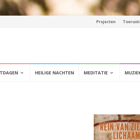
Spring
Projecten
Toerust
naar
inhoud
HTDAGEN
HEILIGE NACHTEN
MEDITATIE
MUZIE