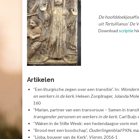
De hoofddoekjesaffai
uit Tertullianus’ De 
Download
scriptie
hie
Artikelen
“Een liturgische zegen over een transitie”. In:
Wondermoo
en werkers in de kerk.
Heleen Zorgdrager, Jolanda Molen
160
“Marian, partner van een transvrouw – Samen in transiti
transgender personen en werkers in de kerk.
Carl Buijs
“Waken in de Stille Week: een hedendaagse vorm met
“Brood met een boodschap”,
Ouderlingenblad
PKN, ma
“Lioba, bouwer van de Kerk”,
Vieren,
2016-1