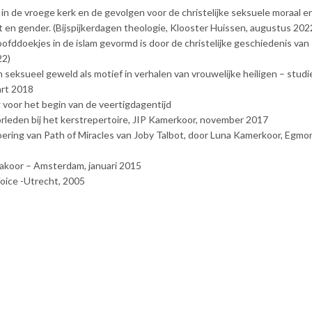
t in de vroege kerk en de gevolgen voor de christelijke seksuele moraal e
 en gender. (Bijspijkerdagen theologie, Klooster Huissen, augustus 202
oofddoekjes in de islam gevormd is door de christelijke geschiedenis van
22)
 seksueel geweld als motief in verhalen van vrouwelijke heiligen – stud
art 2018
 voor het begin van de veertigdagentijd
rleden bij het kerstrepertoire, JIP Kamerkoor, november 2017
voering van Path of Miracles van Joby Talbot, door Luna Kamerkoor, Egmo
lakoor – Amsterdam, januari 2015
Voice -Utrecht, 2005