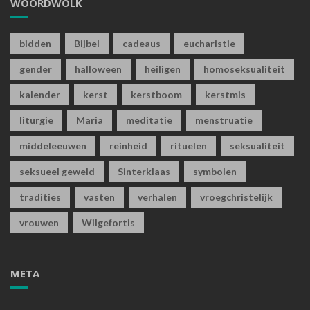
WOORDWOLK
bidden
Bijbel
cadeaus
eucharistie
gender
halloween
heiligen
homoseksualiteit
kalender
kerst
kerstboom
kerstmis
liturgie
Maria
meditatie
menstruatie
middeleeuwen
reinheid
rituelen
seksualiteit
seksueel geweld
Sinterklaas
symbolen
tradities
vasten
verhalen
vroegchristelijk
vrouwen
Wilgefortis
META