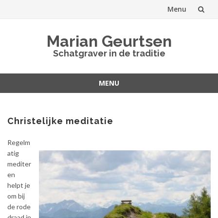
Menu
Spring
Marian Geurtsen
naar
Schatgraver in de traditie
inhoud
MENU
Spring
naar
inhoud
Christelijke meditatie
Regelm
atig
mediter
en
helpt je
om bij
de rode
draad in