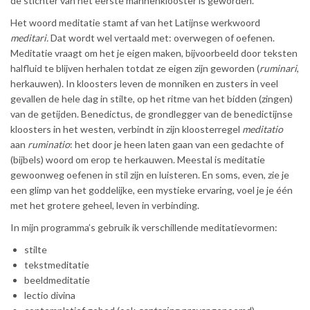
de stichter van het eerste mannenklooster is geworden.
Het woord meditatie stamt af van het Latijnse werkwoord
meditari.
Dat wordt wel vertaald met: overwegen of oefenen.
Meditatie vraagt om het je eigen maken, bijvoorbeeld door teksten
halfluid te blijven herhalen totdat ze eigen zijn geworden (
ruminari
,
herkauwen). In kloosters leven de monniken en zusters in veel
gevallen de hele dag in stilte, op het ritme van het bidden (zingen)
van de getijden. Benedictus, de grondlegger van de benedictijnse
kloosters in het westen, verbindt in zijn kloosterregel
meditatio
aan
ruminatio
: het door je heen laten gaan van een gedachte of
(bijbels) woord om erop te herkauwen. Meestal is meditatie
gewoonweg oefenen in stil zijn en luisteren. En soms, even, zie je
een glimp van het goddelijke, een mystieke ervaring, voel je je één
met het grotere geheel, leven in verbinding.
In mijn programma’s gebruik ik verschillende meditatievormen:
stilte
tekstmeditatie
beeldmeditatie
lectio divina