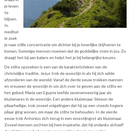
je leven
te
blijven.
In
meditat
ie zoek
je naar stille concentratie om dichter bij je innerlijke drijfveren te
komen. Sommige mensen noemen dat de goddelijke stem in jou. Zo
draagt het bij aan balans en helpt het je bij belangrijke keuzes.
De stilte opzoeken is een van de karakteristieken van de
christelijke traditie. Jezus trok de woestijn in als hij zich wilde
afzonderen van de wereld. Vanaf de derde eeuw trokken mannen
en vrouwen de woestijn in om zich over te geven aan de stilte en
het gebed. Maria van Egypte leefde zevenenveertig jaar als
kluizenares in de woestijn. Een andere kluizenaar, Simeon de
pilaarheilige, trok zoveel volgelingen dat hij op een steeds hogere
pilaar ging wonen, om maar de stilte te behouden. In de vierde
eeuw trok Antonius zich terug in een woestijngrot als kluizenaar.
Zoveel mensen zochten bij hem inspiratie, dat hij ondanks zichzelf