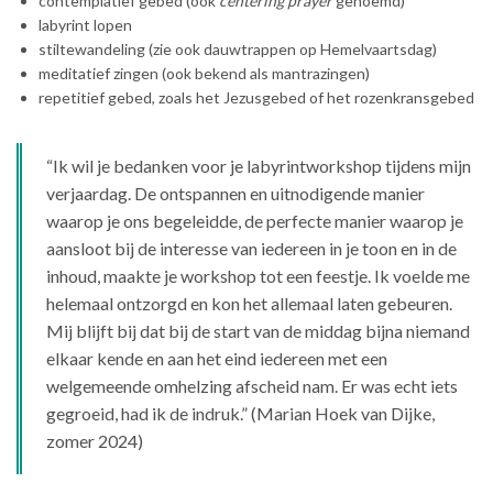
contemplatief gebed (ook
centering prayer
genoemd)
labyrint lopen
stiltewandeling (zie ook dauwtrappen op Hemelvaartsdag)
meditatief zingen (ook bekend als mantrazingen)
repetitief gebed, zoals het Jezusgebed of het rozenkransgebed
“Ik wil je bedanken voor je labyrintworkshop tijdens mijn
verjaardag. De ontspannen en uitnodigende manier
waarop je ons begeleidde, de perfecte manier waarop je
aansloot bij de interesse van iedereen in je toon en in de
inhoud, maakte je workshop tot een feestje. Ik voelde me
helemaal ontzorgd en kon het allemaal laten gebeuren.
Mij blijft bij dat bij de start van de middag bijna niemand
elkaar kende en aan het eind iedereen met een
welgemeende omhelzing afscheid nam. Er was echt iets
gegroeid, had ik de indruk.” (Marian Hoek van Dijke,
zomer 2024)