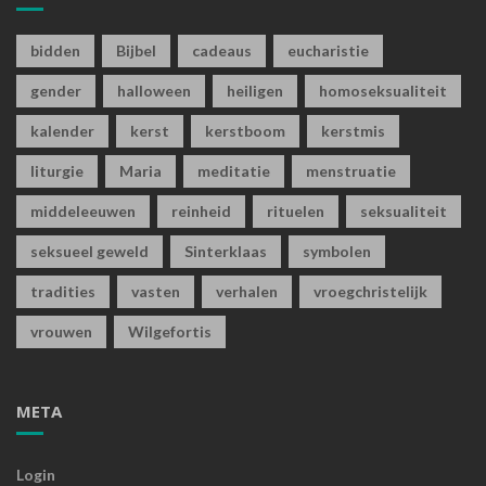
bidden
Bijbel
cadeaus
eucharistie
gender
halloween
heiligen
homoseksualiteit
kalender
kerst
kerstboom
kerstmis
liturgie
Maria
meditatie
menstruatie
middeleeuwen
reinheid
rituelen
seksualiteit
seksueel geweld
Sinterklaas
symbolen
tradities
vasten
verhalen
vroegchristelijk
vrouwen
Wilgefortis
META
Login