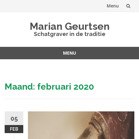
Menu
Spring
Marian Geurtsen
naar
Schatgraver in de traditie
inhoud
MENU
Spring
naar
inhoud
Maand:
februari 2020
05
FEB