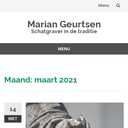
Menu
Spring
Marian Geurtsen
naar
Schatgraver in de traditie
inhoud
MENU
Spring
naar
inhoud
Maand:
maart 2021
14
MRT