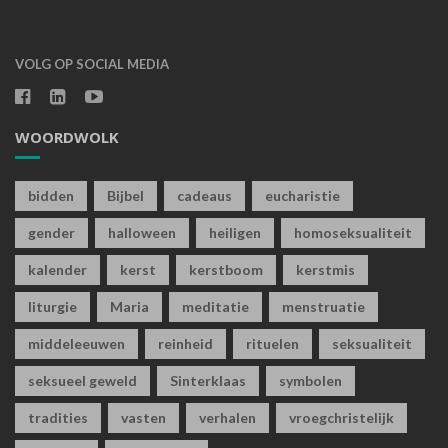
VOLG OP SOCIAL MEDIA
WOORDWOLK
bidden
Bijbel
cadeaus
eucharistie
gender
halloween
heiligen
homoseksualiteit
kalender
kerst
kerstboom
kerstmis
liturgie
Maria
meditatie
menstruatie
middeleeuwen
reinheid
rituelen
seksualiteit
seksueel geweld
Sinterklaas
symbolen
tradities
vasten
verhalen
vroegchristelijk