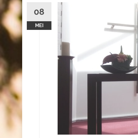
08
MEI