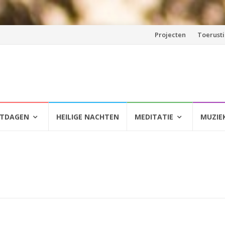
Spring
Projecten
Toerust
naar
inhoud
HTDAGEN
HEILIGE NACHTEN
MEDITATIE
MUZIE