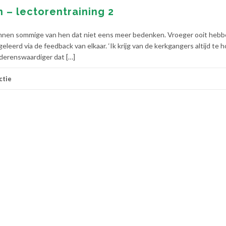
 – lectorentraining 2
n, kunnen sommige van hen dat niet eens meer bedenken. Vroeger ooit heb
eleerd via de feedback van elkaar. ‘Ik krijg van de kerkgangers altijd te 
nderenswaardiger dat […]
ctie