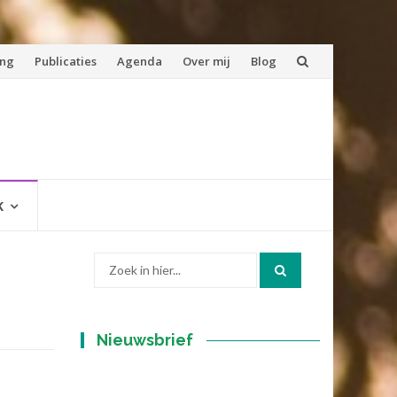
ing
Publicaties
Agenda
Over mij
Blog
K
Zoek
naar:
Nieuwsbrief