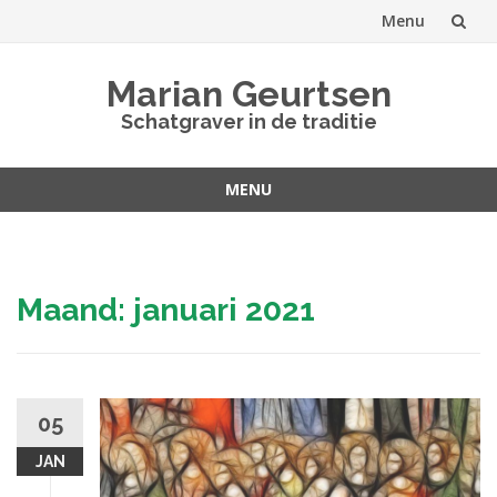
Menu
Spring
Marian Geurtsen
naar
Schatgraver in de traditie
inhoud
MENU
Spring
naar
inhoud
Maand:
januari 2021
05
JAN