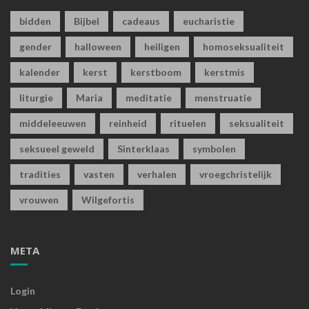
bidden
Bijbel
cadeaus
eucharistie
gender
halloween
heiligen
homoseksualiteit
kalender
kerst
kerstboom
kerstmis
liturgie
Maria
meditatie
menstruatie
middeleeuwen
reinheid
rituelen
seksualiteit
seksueel geweld
Sinterklaas
symbolen
tradities
vasten
verhalen
vroegchristelijk
vrouwen
Wilgefortis
META
Login