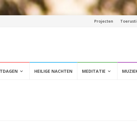
Spring
Projecten
Toerust
naar
inhoud
HTDAGEN
HEILIGE NACHTEN
MEDITATIE
MUZIE