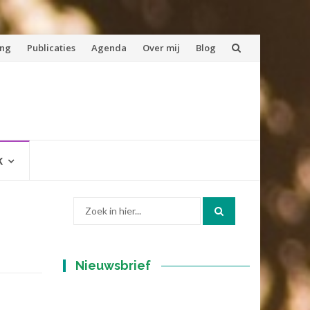
ing
Publicaties
Agenda
Over mij
Blog
K
Zoek
naar:
Nieuwsbrief