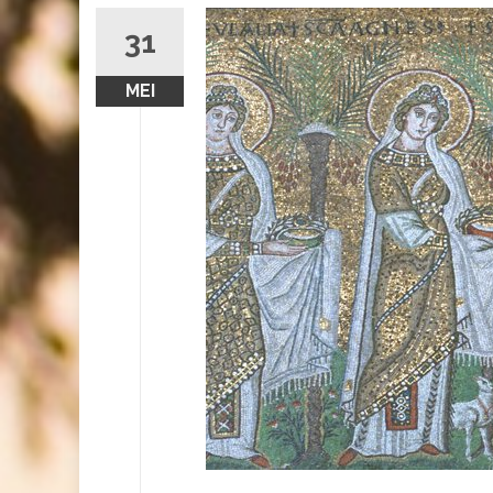
31
MEI