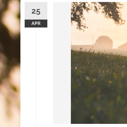
25
APR