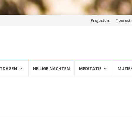
Spring
Projecten
Toerust
naar
inhoud
HTDAGEN
HEILIGE NACHTEN
MEDITATIE
MUZIE