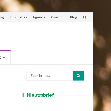
ing
Publicaties
Agenda
Over mij
Blog
K
Zoek
naar:
Nieuwsbrief