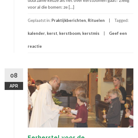
duurzame keuze als het over kerstbomen gaat? Zielig
voor al die bomen: ze […]
Geplaatst in:
Praktijkberichten
,
Rituelen
Tagged:
kalender
,
kerst
,
kerstboom
,
kerstmis
Geef een
reactie
08
APR
Eerherstel voor de