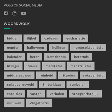
VOLG OP SOCIAL MEDIA
WOORDWOLK
bidden
Bijbel
cadeaus
eucharistie
gender
halloween
heiligen
homoseksualiteit
kalender
kerst
kerstboom
kerstmis
liturgie
Maria
meditatie
menstruatie
middeleeuwen
reinheid
rituelen
seksualiteit
seksueel geweld
Sinterklaas
symbolen
tradities
vasten
verhalen
vroegchristelijk
vrouwen
Wilgefortis