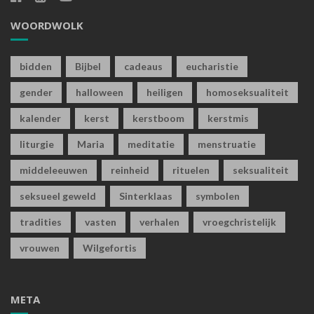
WOORDWOLK
bidden
Bijbel
cadeaus
eucharistie
gender
halloween
heiligen
homoseksualiteit
kalender
kerst
kerstboom
kerstmis
liturgie
Maria
meditatie
menstruatie
middeleeuwen
reinheid
rituelen
seksualiteit
seksueel geweld
Sinterklaas
symbolen
tradities
vasten
verhalen
vroegchristelijk
vrouwen
Wilgefortis
META