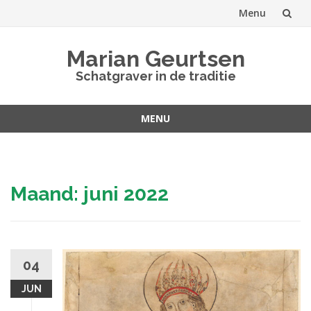
Menu
Spring
Marian Geurtsen
naar
Schatgraver in de traditie
inhoud
MENU
Spring
naar
inhoud
Maand:
juni 2022
04
JUN