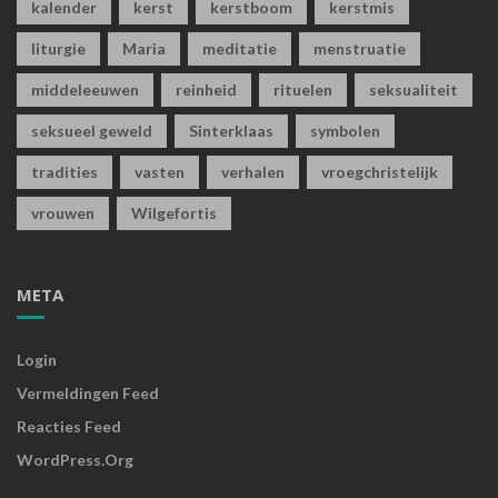
kalender
kerst
kerstboom
kerstmis
liturgie
Maria
meditatie
menstruatie
middeleeuwen
reinheid
rituelen
seksualiteit
seksueel geweld
Sinterklaas
symbolen
tradities
vasten
verhalen
vroegchristelijk
vrouwen
Wilgefortis
META
Login
Vermeldingen Feed
Reacties Feed
WordPress.org