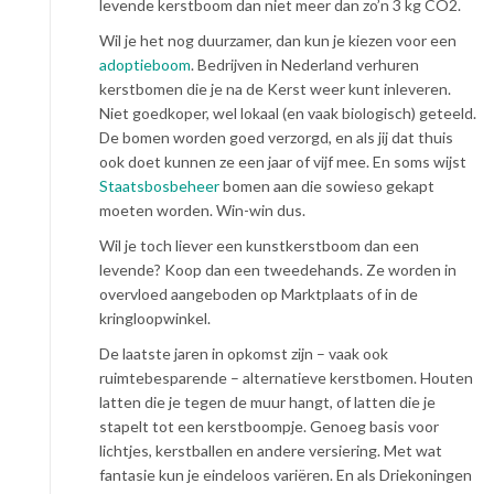
levende kerstboom dan niet meer dan zo’n 3 kg CO2.
Wil je het nog duurzamer, dan kun je kiezen voor een
adoptieboom
. Bedrijven in Nederland verhuren
kerstbomen die je na de Kerst weer kunt inleveren.
Niet goedkoper, wel lokaal (en vaak biologisch) geteeld.
De bomen worden goed verzorgd, en als jij dat thuis
ook doet kunnen ze een jaar of vijf mee. En soms wijst
Staatsbosbeheer
bomen aan die sowieso gekapt
moeten worden. Win-win dus.
Wil je toch liever een kunstkerstboom dan een
levende? Koop dan een tweedehands. Ze worden in
overvloed aangeboden op Marktplaats of in de
kringloopwinkel.
De laatste jaren in opkomst zijn – vaak ook
ruimtebesparende – alternatieve kerstbomen. Houten
latten die je tegen de muur hangt, of latten die je
stapelt tot een kerstboompje. Genoeg basis voor
lichtjes, kerstballen en andere versiering. Met wat
fantasie kun je eindeloos variëren. En als Driekoningen