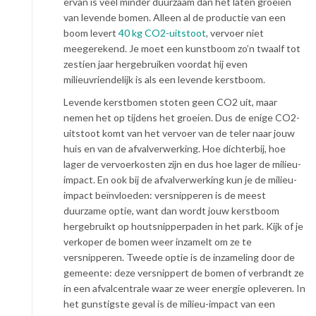
ervan is veel minder duurzaam dan het laten groeien
van levende bomen. Alleen al de productie van een
boom levert
40 kg CO2-uitstoot
, vervoer niet
meegerekend. Je moet een kunstboom zo’n twaalf tot
zestien jaar hergebruiken voordat hij even
milieuvriendelijk is als een levende kerstboom.
Levende kerstbomen stoten geen CO2 uit, maar
nemen het op tijdens het groeien. Dus de enige CO2-
uitstoot komt van het vervoer van de teler naar jouw
huis en van de afvalverwerking. Hoe dichterbij, hoe
lager de vervoerkosten zijn en dus hoe lager de milieu-
impact. En ook bij de afvalverwerking kun je de milieu-
impact beïnvloeden: versnipperen is de meest
duurzame optie, want dan wordt jouw kerstboom
hergebruikt op houtsnipperpaden in het park. Kijk of je
verkoper de bomen weer inzamelt om ze te
versnipperen. Tweede optie is de inzameling door de
gemeente: deze versnippert de bomen of verbrandt ze
in een afvalcentrale waar ze weer energie opleveren. In
het gunstigste geval is de milieu-impact van een