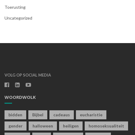
Toerusting
Uncategorized
VOLG OP SOCIAL MEDIA
WOORDWOLK
bidden
Bijbel
cadeaus
eucharistie
gender
halloween
heiligen
homoseksualiteit