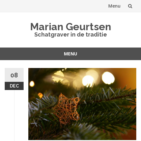
Menu
Spring
Marian Geurtsen
naar
Schatgraver in de traditie
inhoud
MENU
Spring
naar
08
inhoud
DEC