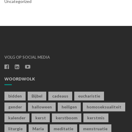
Uncategorized
VOLG OP SOCIAL MEDIA
WOORDWOLK
bidden
Bijbel
cadeaus
eucharistie
gender
halloween
heiligen
homoseksualiteit
kalender
kerst
kerstboom
kerstmis
liturgie
Maria
meditatie
menstruatie