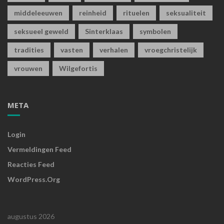
middeleeuwen
reinheid
rituelen
seksualiteit
seksueel geweld
Sinterklaas
symbolen
tradities
vasten
verhalen
vroegchristelijk
vrouwen
Wilgefortis
META
Login
Vermeldingen Feed
Reacties Feed
WordPress.org
augustus 2026