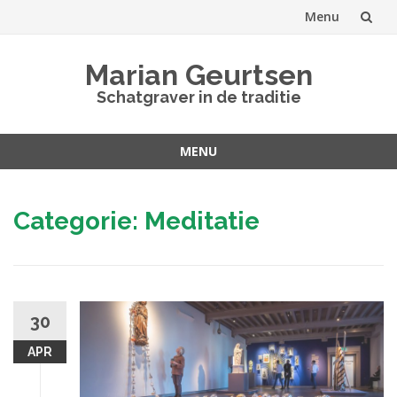
Menu
Spring
Marian Geurtsen
naar
Schatgraver in de traditie
inhoud
MENU
Spring
naar
Categorie:
Meditatie
inhoud
30
APR