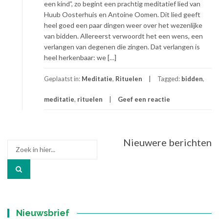
een kind”, zo begint een prachtig meditatief lied van
Huub Oosterhuis en Antoine Oomen. Dit lied geeft
heel goed een paar dingen weer over het wezenlijke
van bidden. Allereerst verwoordt het een wens, een
verlangen van degenen die zingen. Dat verlangen is
heel herkenbaar: we […]
Geplaatst in:
Meditatie
,
Rituelen
Tagged:
bidden
,
meditatie
,
rituelen
Geef een reactie
Berichtennavigatie
Nieuwere berichten
Zoek
naar:
Nieuwsbrief