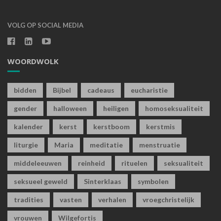
VOLG OP SOCIAL MEDIA
WOORDWOLK
bidden
Bijbel
cadeaus
eucharistie
gender
halloween
heiligen
homoseksualiteit
kalender
kerst
kerstboom
kerstmis
liturgie
Maria
meditatie
menstruatie
middeleeuwen
reinheid
rituelen
seksualiteit
seksueel geweld
Sinterklaas
symbolen
tradities
vasten
verhalen
vroegchristelijk
vrouwen
Wilgefortis