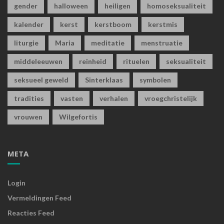
gender
halloween
heiligen
homoseksualiteit
kalender
kerst
kerstboom
kerstmis
liturgie
Maria
meditatie
menstruatie
middeleeuwen
reinheid
rituelen
seksualiteit
seksueel geweld
Sinterklaas
symbolen
tradities
vasten
verhalen
vroegchristelijk
vrouwen
Wilgefortis
META
Login
Vermeldingen Feed
Reacties Feed