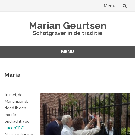
Menu
Spring
Marian Geurtsen
naar
Schatgraver in de traditie
inhoud
MENU
Spring
naar
inhoud
Maria
In mei, de
Mariamaand,
deed ik een
mooie
opdracht voor
Luce/CRC
.
Naar aanleiding