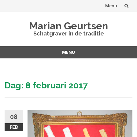
Menu
Spring
Marian Geurtsen
naar
Schatgraver in de traditie
inhoud
MENU
Spring
naar
inhoud
Dag:
8 februari 2017
08
FEB