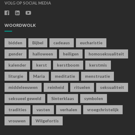
VOLG OP SOCIAL MEDIA
WOORDWOLK
bidden
Bijbel
cadeaus
eucharistie
gender
halloween
heiligen
homoseksualiteit
kalender
kerst
kerstboom
kerstmis
liturgie
Maria
meditatie
menstruatie
middeleeuwen
reinheid
rituelen
seksualiteit
seksueel geweld
Sinterklaas
symbolen
tradities
vasten
verhalen
vroegchristelijk
vrouwen
Wilgefortis