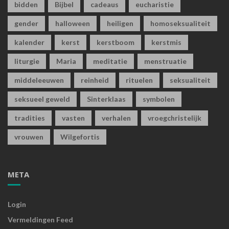
bidden
Bijbel
cadeaus
eucharistie
gender
halloween
heiligen
homoseksualiteit
kalender
kerst
kerstboom
kerstmis
liturgie
Maria
meditatie
menstruatie
middeleeuwen
reinheid
rituelen
seksualiteit
seksueel geweld
Sinterklaas
symbolen
tradities
vasten
verhalen
vroegchristelijk
vrouwen
Wilgefortis
META
Login
Vermeldingen Feed