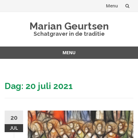
Menu
Spring
Marian Geurtsen
naar
Schatgraver in de traditie
inhoud
MENU
Spring
naar
inhoud
Dag:
20 juli 2021
20
JUL