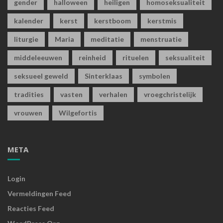
gender
halloween
heiligen
homoseksualiteit
kalender
kerst
kerstboom
kerstmis
liturgie
Maria
meditatie
menstruatie
middeleeuwen
reinheid
rituelen
seksualiteit
seksueel geweld
Sinterklaas
symbolen
tradities
vasten
verhalen
vroegchristelijk
vrouwen
Wilgefortis
META
Login
Vermeldingen Feed
Reacties Feed