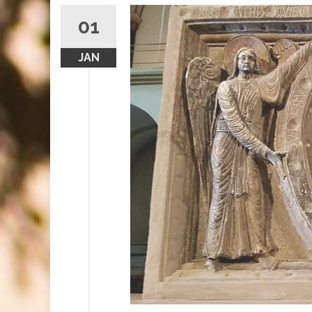
01
JAN