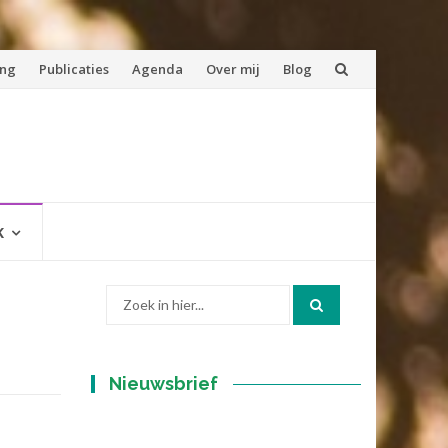
ing
Publicaties
Agenda
Over mij
Blog
K
Zoek
naar:
Nieuwsbrief