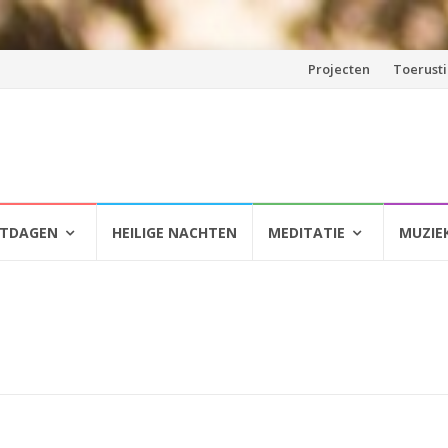
Spring
Projecten
Toerust
naar
inhoud
HTDAGEN
HEILIGE NACHTEN
MEDITATIE
MUZIE