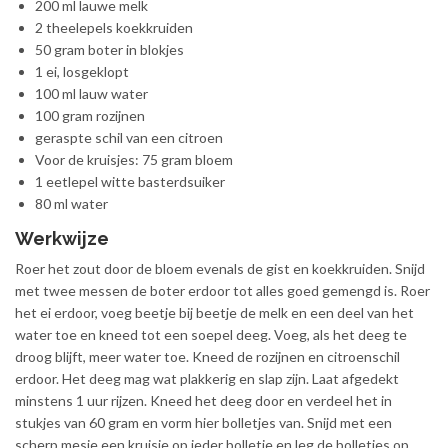
200 ml lauwe melk
2 theelepels koekkruiden
50 gram boter in blokjes
1 ei, losgeklopt
100 ml lauw water
100 gram rozijnen
geraspte schil van een citroen
Voor de kruisjes: 75 gram bloem
1 eetlepel witte basterdsuiker
80 ml water
Werkwijze
Roer het zout door de bloem evenals de gist en koekkruiden. Snijd
met twee messen de boter erdoor tot alles goed gemengd is. Roer
het ei erdoor, voeg beetje bij beetje de melk en een deel van het
water toe en kneed tot een soepel deeg. Voeg, als het deeg te
droog blijft, meer water toe. Kneed de rozijnen en citroenschil
erdoor. Het deeg mag wat plakkerig en slap zijn. Laat afgedekt
minstens 1 uur rijzen. Kneed het deeg door en verdeel het in
stukjes van 60 gram en vorm hier bolletjes van. Snijd met een
scherp mesje een kruisje op ieder bolletje en leg de bolletjes op