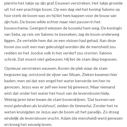
plantte het takje op zijn graf. Eeuwen verstreken. Het takje groeide
uit tot een prachtige boom. Op een dag viel het koning Salomo op
hoe sterk de boom was en hij liet hem kappen voor de bouw van
zijn huis. De boom wilde echter maar niet passen in het
bouwschema. Geërgerd wierpen de bouwlui hem weg. De koningin
van Seba, op reis om Salomo te bezoeken, zag de boom onderweg
liggen. Ze vertelde hem dat ze een visioen had gehad. Aan deze
boom zou ooit een man gekruisigd worden die de mensheid zou
redden en het Joodse volk in het verderf zou storten. Salomo
schrok. Dat moest niet gebeuren. Hij liet de stam diep begraven.
Opnieuw verstreken eeuwen. Boven de plek waar de stam
begraven lag, ontstond de vijver van Siloam. Zieken kwamen hier
baden; men zei dat een engel het water beroerde om hen te
genezen. Jezus was er zelf een keer bij geweest. Maar niemand
wist dat onder het water het hout van de levensboom hielp.
Weinig jaren later kwam de stam bovendrijven. ‘Dat kunnen we
mooi gebruiken als kruishout’, zeiden de timmerlui. Zonder het te
weten kruisigden ze Jezus aan de boom uit het paradijs. Zo droeg
eindelijk de levensboom vrucht. Adam (de mensheid) werd genezen
en kreeg het eeuwig leven.