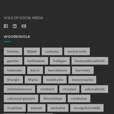
VOLG OP SOCIAL MEDIA
WOORDWOLK
bidden
Bijbel
cadeaus
eucharistie
gender
halloween
heiligen
homoseksualiteit
kalender
kerst
kerstboom
kerstmis
liturgie
Maria
meditatie
menstruatie
middeleeuwen
reinheid
rituelen
seksualiteit
seksueel geweld
Sinterklaas
symbolen
tradities
vasten
verhalen
vroegchristelijk