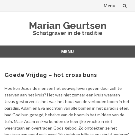
Menu
Spring
Marian Geurtsen
naar
Schatgraver in de traditie
inhoud
MENU
Spring
naar
inhoud
Goede Vrijdag – hot cross buns
Hoe kon Jezus de mensen het eeuwig leven geven door zelf te
sterven aan het kruis? Het was niet zomaar een kruis waaraan
Jezus gestorven is; het was het hout van de verboden boom in het
paradijs. Adam en Eva mochten van alle bomen in het paradijs eten,
had God hun gezegd, behalve van de boom in het midden van de
tuin. Maar Adam en Eva konden de heerlijke vruchten niet
weerstaan en overtraden Gods gebod. Zo ontdekten ze het
bestaan van goed en kwaad. ‘Nu hebben jullie je onschuld verloren’,