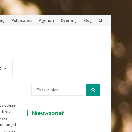
ing
Publicaties
Agenda
Over mij
Blog
K
Zoek
naar:
ouw, deze
ndtrok
Nieuwsbrief
 was
uit angst
; zij was