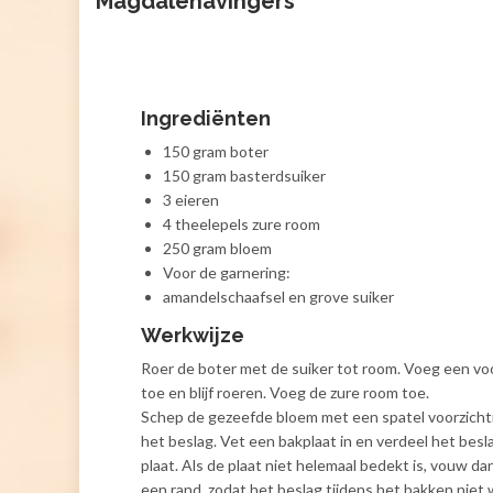
Magdalenavingers
Ingrediënten
150 gram boter
150 gram basterdsuiker
3 eieren
4 theelepels zure room
250 gram bloem
Voor de garnering:
amandelschaafsel en grove suiker
Werkwijze
Roer de boter met de suiker tot room. Voeg een vo
toe en blijf roeren. Voeg de zure room toe.
Schep de gezeefde bloem met een spatel voorzichti
het beslag. Vet een bakplaat in en verdeel het besl
plaat. Als de plaat niet helemaal bedekt is, vouw da
een rand, zodat het beslag tijdens het bakken niet 