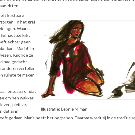
gaan zitten.
eeft kostbare
rzorgen. In het graf
 de ogen. Waar is
liefhad? Ze kijkt
geeft echter geen
dat kan: ‘Maria!’ In
wezen. Kijk hoe ze
od had gedacht.
e anderen vertellen
n en ruimte te maken
kaar, ontdaan omdat
 mee om hen wakker
even, pleit ze.
Illustratie: Leonie Nijman
dat zij in
ft gedaan. Maria heeft het begrepen. Daarom wordt zij in de traditie a