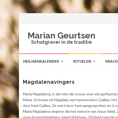
Marian Geurtsen
Schatgraver in de traditie
Spring
HEILIGENKALENDER
RITUELEN
KRAC
naar
inhoud
Magdalenavingers
Maria Magdalena, is dat niet die vrouw over wie gefluiste
Maria. Ze kwam uit Magdala, een havenstad in Galilea: he
door heel Galilea. Ze werd door hem aangesproken en is n
Maria Magdalena degene die het meeste van Jezus hield. 
voor de machthebbers, bleef zij bij hem. Zij bleef toen hij