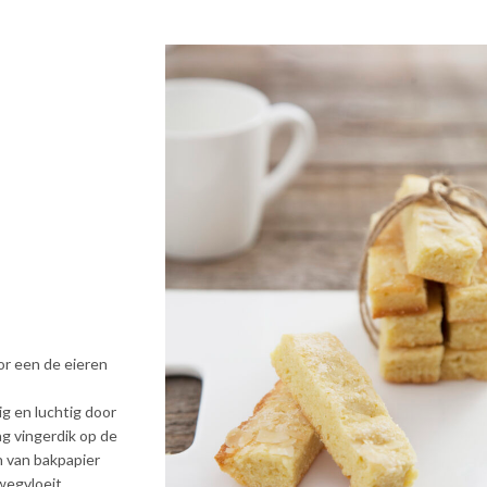
or een de eieren
g en luchtig door
ag vingerdik op de
n van bakpapier
wegvloeit.