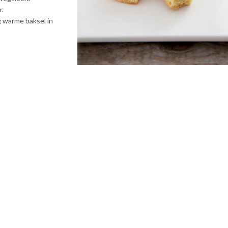
r.
 warme baksel in