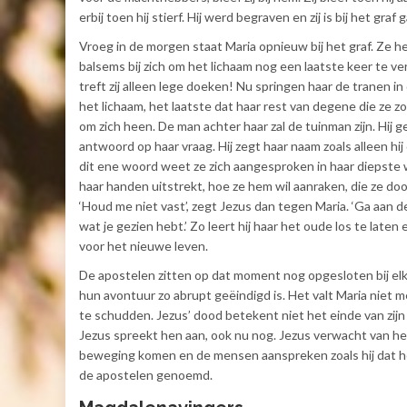
erbij toen hij stierf. Hij werd begraven en zij is bij het graf 
Vroeg in de morgen staat Maria opnieuw bij het graf. Ze h
balsems bij zich om het lichaam nog een laatste keer te ve
treft zij alleen lege doeken! Nu springen haar de tranen in
het lichaam, het laatste dat haar rest van degene die ze zo 
om zich heen. De man achter haar zal de tuinman zijn. Hij 
antwoord op haar vraag. Hij zegt haar naam zoals alleen hij 
dit ene woord weet ze zich aangesproken in haar diepste 
haar handen uitstrekt, hoe ze hem wil aanraken, die ze do
‘Houd me niet vast’, zegt Jezus dan tegen Maria. ‘Ga aan d
wat je gezien hebt.’ Zo leert hij haar het oude los te late
voor het nieuwe leven.
De apostelen zitten op dat moment nog opgesloten bij el
hun avontuur zo abrupt geëindigd is. Het valt Maria niet
te schudden. Jezus’ dood betekent niet het einde van zijn l
Jezus spreekt hen aan, ook nu nog. Jezus verwacht van hen 
beweging komen en de mensen aanspreken zoals hij dat hee
de apostelen genoemd.