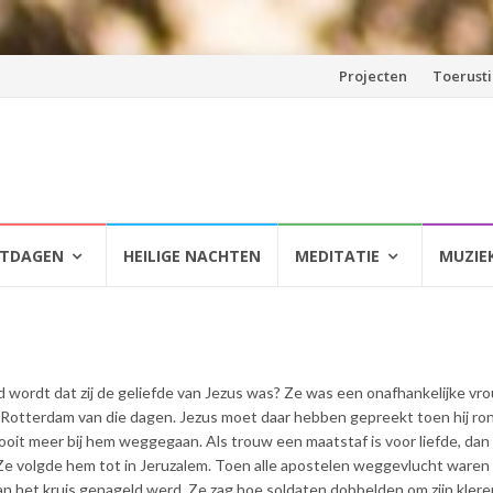
Spring
Projecten
Toerust
naar
inhoud
HTDAGEN
HEILIGE NACHTEN
MEDITATIE
MUZIE
rd wordt dat zij de geliefde van Jezus was? Ze was een onafhankelijke vr
t Rotterdam van die dagen. Jezus moet daar hebben gepreekt toen hij ro
ooit meer bij hem weggegaan. Als trouw een maatstaf is voor liefde, dan
Ze volgde hem tot in Jeruzalem. Toen alle apostelen weggevlucht waren 
 aan het kruis genageld werd. Ze zag hoe soldaten dobbelden om zijn kleren