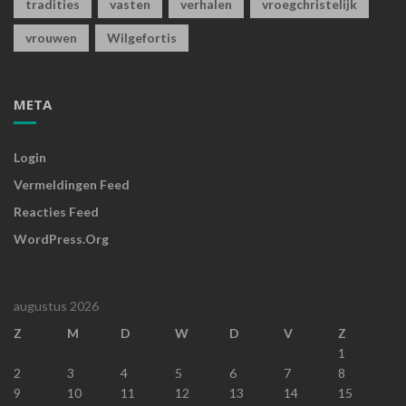
tradities
vasten
verhalen
vroegchristelijk
vrouwen
Wilgefortis
META
Login
Vermeldingen Feed
Reacties Feed
WordPress.org
augustus 2026
Z
M
D
W
D
V
Z
1
2
3
4
5
6
7
8
9
10
11
12
13
14
15