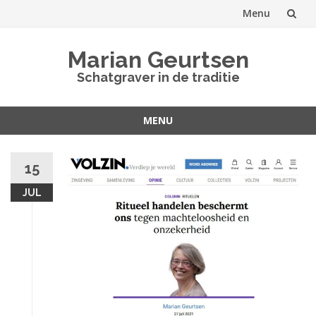
Menu
Spring
Marian Geurtsen
naar
Schatgraver in de traditie
inhoud
MENU
Spring
naar
15
inhoud
JUL