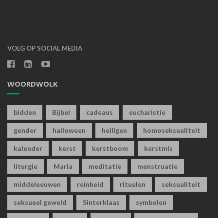
VOLG OP SOCIAL MEDIA
WOORDWOLK
bidden
Bijbel
cadeaus
eucharistie
gender
halloween
heiligen
homoseksualiteit
kalender
kerst
kerstboom
kerstmis
liturgie
Maria
meditatie
menstruatie
middeleeuwen
reinheid
rituelen
seksualiteit
seksueel geweld
Sinterklaas
symbolen