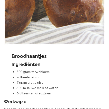
Broodhaantjes
Ingrediënten
500 gram tarwebloem
½ theelepel zout
7 gram droge gist
300 ml lauwe melk of water
6-8 krenten of rozijnen
Werkwijze
Meng zout en gist door de bloem. Schenk de melk of het water in