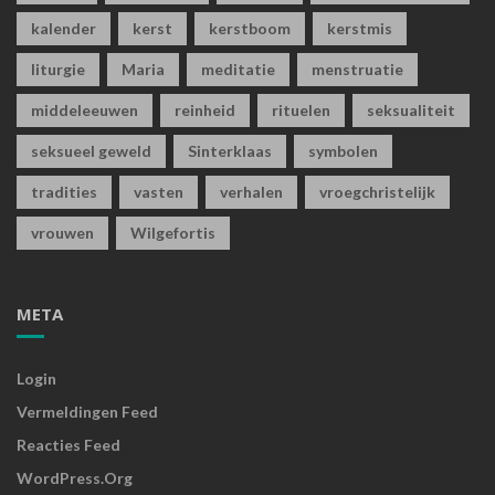
kalender
kerst
kerstboom
kerstmis
liturgie
Maria
meditatie
menstruatie
middeleeuwen
reinheid
rituelen
seksualiteit
seksueel geweld
Sinterklaas
symbolen
tradities
vasten
verhalen
vroegchristelijk
vrouwen
Wilgefortis
META
Login
Vermeldingen Feed
Reacties Feed
WordPress.org