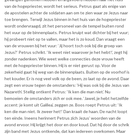
van de hogepriester, wordt het serieus. Petrus gaat als enige van
de apostelen achter de soldaten aan om te zien waar ze Jezus naar
toe brengen. Terwijl Jezus binnen in het huis van de hogepriester
wordt ondervraagd, zit het personeel van de tempel buiten rond
het vuur op de binnenplaats. Petrus kruipt wat dichter bij het vuur;
hij probeert niet op te vallen, maar het is zo koud. Dan vraagt een
van de vrouwen bij het vuur: ‘Jij hoort toch ook bij die groep van
Jezus?’ Petrus schrikt. ‘Ik weet niet waarover je het hebt!’, zegt hij
zonder nadenken. Wie weet welke connecties deze vrouw heeft
met de hogepriester binnen. Hij is er niet gerust op. Voor de
zekerheid gaat hij weg van de binnenplaats. Buiten op de voorhof is
het kouder. Er is nog veel volk op de been, zo laat op de avond. Daar
zegt een vrouw tegen de omstanders: ‘Hij was ook bij die Jezus van
Nazareth’. Stellig ontkent Petrus: ‘Ik ken die man niet.’ Nu
bemoeien de omstanders zich er ook mee. ‘Jawel, je hebt hetzelfde
accent: je komt uit Galilea’, zeggen ze. Boos roept Petrus uit: ‘Ik
ken die man niet. Ik zweer het!’ Dan kraait de haan. De nacht loopt
ten einde. Ineens herinnert Petrus zich Jezus’ woorden van de
avond ervoor. Hij krijgt het door en door koud. Dat hij door de schrik
zijn band met Jezus ontkende, dat kan iedereen overkomen. Maar