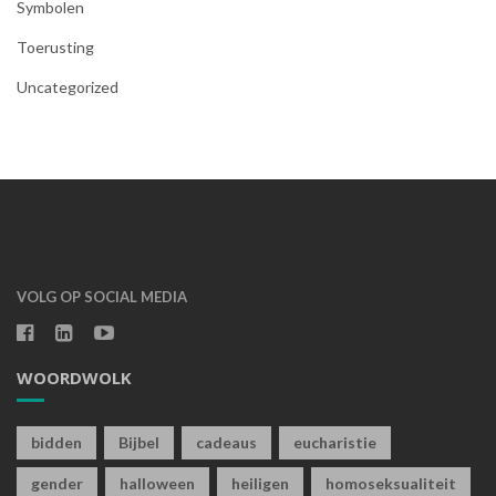
Symbolen
Toerusting
Uncategorized
VOLG OP SOCIAL MEDIA
WOORDWOLK
bidden
Bijbel
cadeaus
eucharistie
gender
halloween
heiligen
homoseksualiteit