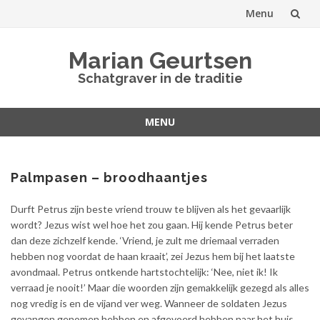
Menu
Spring
Marian Geurtsen
naar
Schatgraver in de traditie
inhoud
MENU
Spring
naar
inhoud
Palmpasen – broodhaantjes
Durft Petrus zijn beste vriend trouw te blijven als het gevaarlijk
wordt? Jezus wist wel hoe het zou gaan. Hij kende Petrus beter
dan deze zichzelf kende. ‘Vriend, je zult me driemaal verraden
hebben nog voordat de haan kraait’, zei Jezus hem bij het laatste
avondmaal. Petrus ontkende hartstochtelijk: ‘Nee, niet ik! Ik
verraad je nooit!’ Maar die woorden zijn gemakkelijk gezegd als alles
nog vredig is en de vijand ver weg. Wanneer de soldaten Jezus
gevangen genomen hebben en afgevoerd hebben naar het huis