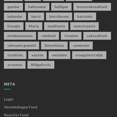
gender
halloween
heiligen
homoseksualiteit
kalender
kerst
kerstboom
kerstmis
liturgie
Maria
meditatie
menstruatie
middeleeuwen
reinheid
rituelen
seksualiteit
seksueel geweld
Sinterklaas
symbolen
tradities
vasten
verhalen
vroegchristelijk
vrouwen
Wilgefortis
META
Login
Vermeldingen Feed
Reacties Feed