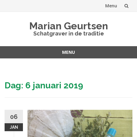
Menu
Spring
Marian Geurtsen
naar
Schatgraver in de traditie
inhoud
MENU
Spring
naar
inhoud
Dag:
6 januari 2019
06
JAN