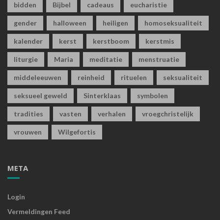
bidden
Bijbel
cadeaus
eucharistie
gender
halloween
heiligen
homoseksualiteit
kalender
kerst
kerstboom
kerstmis
liturgie
Maria
meditatie
menstruatie
middeleeuwen
reinheid
rituelen
seksualiteit
seksueel geweld
Sinterklaas
symbolen
tradities
vasten
verhalen
vroegchristelijk
vrouwen
Wilgefortis
META
Login
Vermeldingen Feed