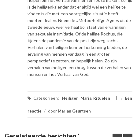
helpen om het verhaal van mensen los te maken. Zo rijk
is de heiligenkalender dat er altijd wel een heilige te
vinden is die met een soortgelijke situatie heeft
moeten dealen. Neem de #Metoo-heilige Agnes uit de
tweede eeuw, wier verhaal bol staat van ervaringen
van seksuele intimidatie. Of de heilige Rochus, die
tijdens de pandemie van de pest zijn weg zocht.
Verhalen van heiligen kunnen herkenning bieden, de
ervaring van mensen vandaag in een groter
perspectief te zetten, en hopelijk helen. Zo zijn
verhalen van heiligen een brug tussen de verhalen van
mensen en het Verhaal van God.
Categorieen:
Heiligen
,
Maria
,
Rituelen
/
Een
reactie
/
door
Marian Geurtsen
Gerelateerde berichten '