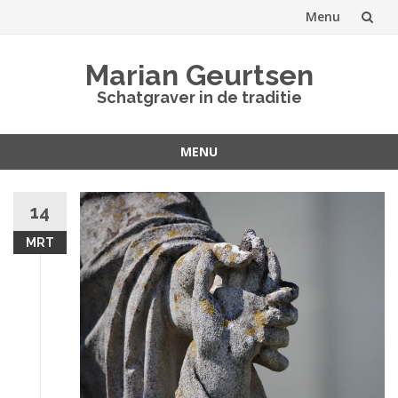
Menu
Spring
Marian Geurtsen
naar
Schatgraver in de traditie
inhoud
MENU
Spring
naar
14
inhoud
MRT