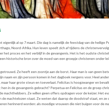
s
 eigenlijk al op 7 maart. Die dag is namelijk de feestdag van de heilige 
rthago, Noord-Afrika. Hun leven speelt zich af tijdens de christenvervolg
 het proces en het verblijf in de gevangenis. Het is het oudste christel
 een historische bron over de moed van een groepje christenen onder lei
s getrouwd. Ze heeft een zoontje aan de borst. Haar man is van geen bet
ijn naam en zijn persoon komen in het dagboek nergens voor. Heel anders
is, maar haar grote steun en toeverlaat. Felicitas is hoogzwanger en bevalt
 hen in de gevangenis gebracht? Perpetua en Felicitas en de groep chr
e machthebbers. Ze willen geen offers opdragen voor de keizer. Het ev
n de machtelozen staat. Ze weten dat daarop de doodstraf staat, en ze 
nderen herinnerd worden: als moedige vrouwen die niet buigen voor de m