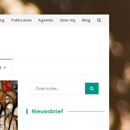
ing
Publicaties
Agenda
Over mij
Blog
K
Zoek
naar:
Nieuwsbrief