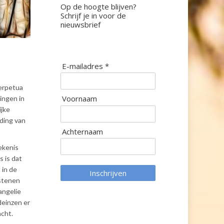
Op de hoogte blijven?
Schrijf je in voor de
nieuwsbrief
E-mailadres *
Perpetua
Voornaam
ingen in
ijke
ding van
Achternaam
ekenis
 is dat
 in de
Inschrijven
istenen
angelie
deinzen er
acht.