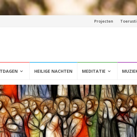
Spring
Projecten
Toerust
naar
inhoud
HTDAGEN
HEILIGE NACHTEN
MEDITATIE
MUZIE