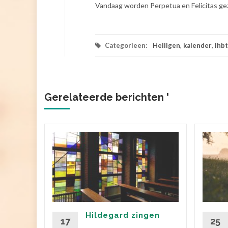
Vandaag worden Perpetua en Felicitas gez
Categorieen:
Heiligen
,
kalender
,
lhbt
Gerelateerde berichten '
e het zou
 land
 geloof
Hildegard zingen
oe had
17
25