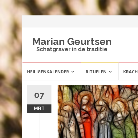
Marian Geurtsen
Schatgraver in de traditie
Spring
HEILIGENKALENDER
RITUELEN
KRAC
naar
inhoud
07
MRT