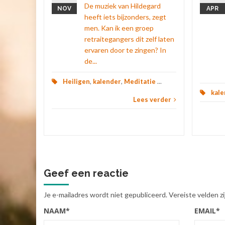
zien?...
De muziek van Hildegard
NOV
APR
heeft iets bijzonders, zegt
 verder
men. Kan ik een groep
retraitegangers dit zelf laten
ervaren door te zingen? In
de...
Heiligen
,
kalender
,
Meditatie
...
kale
Lees verder
Geef een reactie
Je e-mailadres wordt niet gepubliceerd.
Vereiste velden 
NAAM
*
EMAIL
*