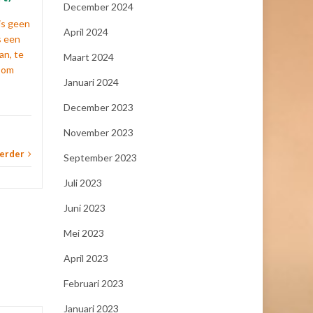
Eens wanneer haar moeder...
December 2024
is geen
April 2024
Heiligen
,
kalender
Lees verder
Heili
s een
an, te
Maart 2024
r om
Januari 2024
December 2023
November 2023
verder
September 2023
Juli 2023
Juni 2023
Mei 2023
April 2023
Februari 2023
Januari 2023