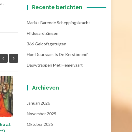
r.
Recente berichten
Maria’s Barende Scheppingskracht
Hildegard Zingen
366 Geloofsgetuigen
Hoe Duurzaam Is De Kerstboom?
Dauwtrappen Met Hemelvaart
Het meisje dat licht
13
07
Archieven
komt brengen: Lucia
DEC
(13 december)
NOV
Januari 2026
Lucia groeit op in Syracuse,
November 2025
een stadje op Sicilië. Haar
ouders hebben haar Lucia
Oktober 2025
haal
genoemd: kind van het licht.
rt)