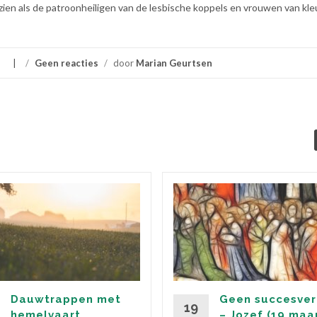
ien als de patroonheiligen van de lesbische koppels en vrouwen van kleu
/
Geen reacties
/
door
Marian Geurtsen
Dauwtrappen met
Geen succesver
19
hemelvaart
– Jozef (19 maa