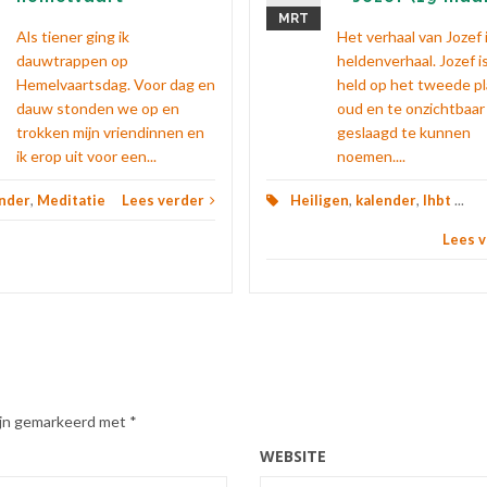
MRT
Als tiener ging ik
Het verhaal van Jozef 
dauwtrappen op
heldenverhaal. Jozef i
Hemelvaartsdag. Voor dag en
held op het tweede pl
dauw stonden we op en
oud en te onzichtbaa
trokken mijn vriendinnen en
geslaagd te kunnen
ik erop uit voor een...
noemen....
nder
,
Meditatie
Lees verder
Heiligen
,
kalender
,
lhbt
...
Lees 
zijn gemarkeerd met
*
WEBSITE