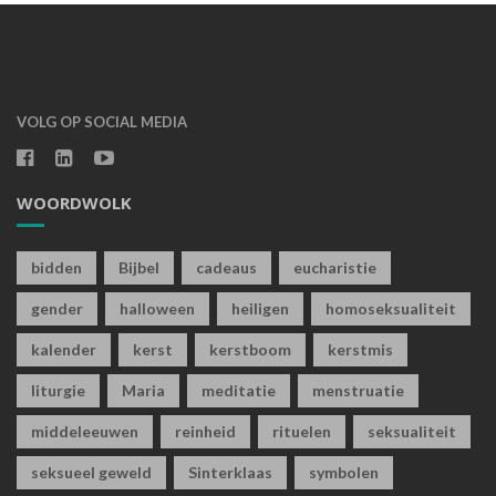
VOLG OP SOCIAL MEDIA
WOORDWOLK
bidden
Bijbel
cadeaus
eucharistie
gender
halloween
heiligen
homoseksualiteit
kalender
kerst
kerstboom
kerstmis
liturgie
Maria
meditatie
menstruatie
middeleeuwen
reinheid
rituelen
seksualiteit
seksueel geweld
Sinterklaas
symbolen