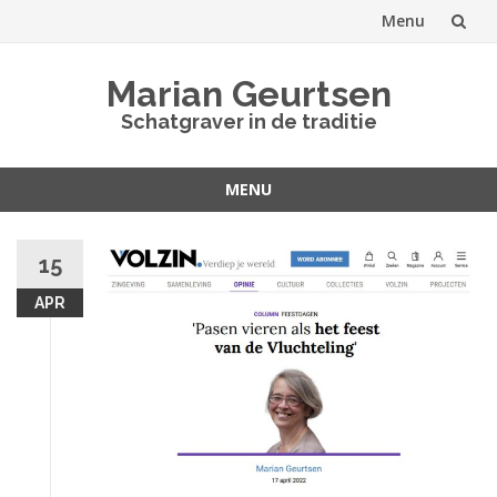
Menu
Spring
Marian Geurtsen
naar
Schatgraver in de traditie
inhoud
MENU
Spring
naar
15
inhoud
APR