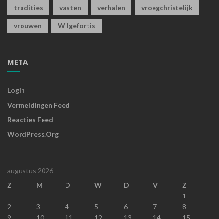
tradities
vasten
verhalen
vroegchristelijk
vrouwen
Wilgefortis
META
Login
Vermeldingen Feed
Reacties Feed
WordPress.org
augustus 2026
Z
M
D
W
D
V
Z
1
2
3
4
5
6
7
8
9
10
11
12
13
14
15