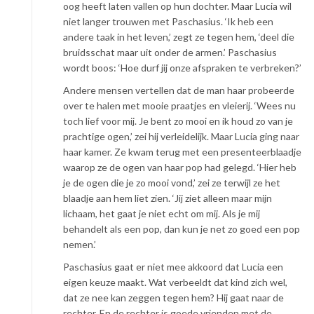
oog heeft laten vallen op hun dochter. Maar Lucia wil
niet langer trouwen met Paschasius. ‘Ik heb een
andere taak in het leven,’ zegt ze tegen hem, ‘deel die
bruidsschat maar uit onder de armen.’ Paschasius
wordt boos: ‘Hoe durf jij onze afspraken te verbreken?’
Andere mensen vertellen dat de man haar probeerde
over te halen met mooie praatjes en vleierij. ‘Wees nu
toch lief voor mij. Je bent zo mooi en ik houd zo van je
prachtige ogen,’ zei hij verleidelijk. Maar Lucia ging naar
haar kamer. Ze kwam terug met een presenteerblaadje
waarop ze de ogen van haar pop had gelegd. ‘Hier heb
je de ogen die je zo mooi vond,’ zei ze terwijl ze het
blaadje aan hem liet zien. ‘Jij ziet alleen maar mijn
lichaam, het gaat je niet echt om mij. Als je mij
behandelt als een pop, dan kun je net zo goed een pop
nemen.’
Paschasius gaat er niet mee akkoord dat Lucia een
eigen keuze maakt. Wat verbeeldt dat kind zich wel,
dat ze nee kan zeggen tegen hem? Hij gaat naar de
rechter. En de rechter is goede vrienden met de