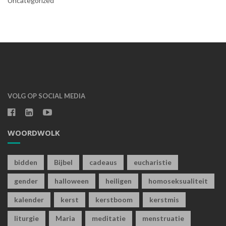
Uncategorized
VOLG OP SOCIAL MEDIA
WOORDWOLK
bidden
Bijbel
cadeaus
eucharistie
gender
halloween
heiligen
homoseksualiteit
kalender
kerst
kerstboom
kerstmis
liturgie
Maria
meditatie
menstruatie