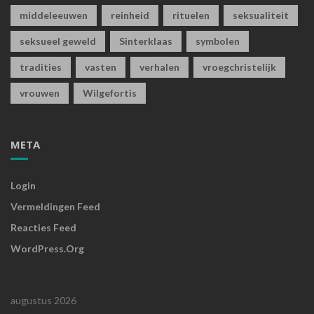
middeleeuwen
reinheid
rituelen
seksualiteit
seksueel geweld
Sinterklaas
symbolen
tradities
vasten
verhalen
vroegchristelijk
vrouwen
Wilgefortis
META
Login
Vermeldingen Feed
Reacties Feed
WordPress.org
augustus 2026