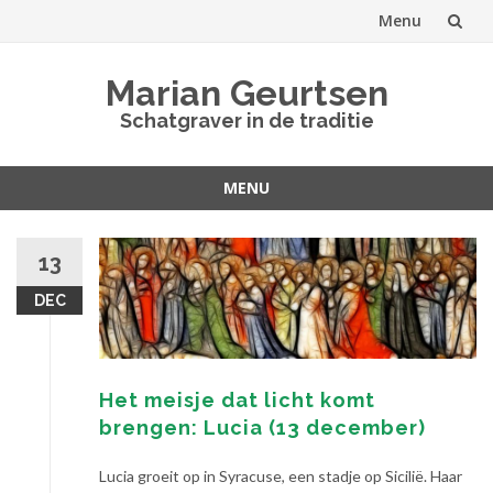
Menu
Spring
Marian Geurtsen
naar
Schatgraver in de traditie
inhoud
MENU
Spring
naar
13
inhoud
DEC
Het meisje dat licht komt
brengen: Lucia (13 december)
Lucia groeit op in Syracuse, een stadje op Sicilië. Haar