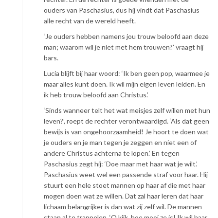
ouders van Paschasius, dus hij vindt dat Paschasius
alle recht van de wereld heeft.
‘Je ouders hebben namens jou trouw beloofd aan deze
man; waarom wil je niet met hem trouwen?’ vraagt hij
bars.
Lucia blijft bij haar woord: ‘Ik ben geen pop, waarmee je
maar alles kunt doen. Ik wil mijn eigen leven leiden. En
ik heb trouw beloofd aan Christus.’
‘Sinds wanneer telt het wat meisjes zelf willen met hun
leven?’, roept de rechter verontwaardigd. ‘Als dat geen
bewijs is van ongehoorzaamheid! Je hoort te doen wat
je ouders en je man tegen je zeggen en niet een of
andere Christus achterna te lopen.’ En tegen
Paschasius zegt hij: ‘Doe maar met haar wat je wilt.’
Paschasius weet wel een passende straf voor haar. Hij
stuurt een hele stoet mannen op haar af die met haar
mogen doen wat ze willen. Dat zal haar leren dat haar
lichaam belangrijker is dan wat zij zelf wil. De mannen
staan al te trappelen. ‘O kijk, hoe mooi ze is! Ik wil haar