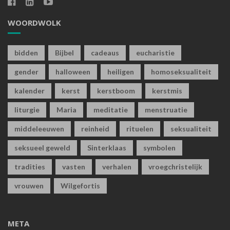
WOORDWOLK
bidden
Bijbel
cadeaus
eucharistie
gender
halloween
heiligen
homoseksualiteit
kalender
kerst
kerstboom
kerstmis
liturgie
Maria
meditatie
menstruatie
middeleeuwen
reinheid
rituelen
seksualiteit
seksueel geweld
Sinterklaas
symbolen
tradities
vasten
verhalen
vroegchristelijk
vrouwen
Wilgefortis
META