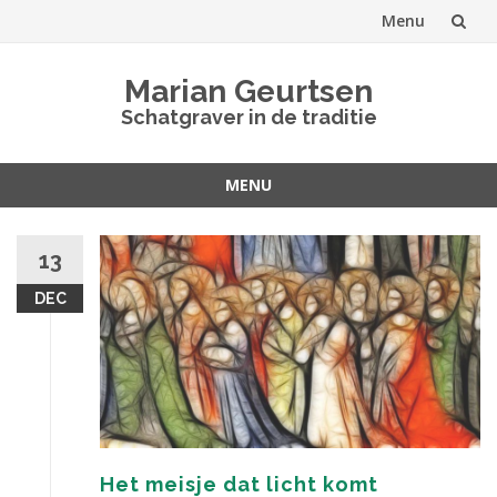
Menu
Spring
Marian Geurtsen
naar
Schatgraver in de traditie
inhoud
MENU
Spring
naar
13
inhoud
DEC
Het meisje dat licht komt