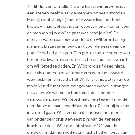
‘Is dit die god van jullie?’, vroeg hij, terwijl hij wees naar
een stenen beeld waar de mensen omheen stonden.
Met zijn staf sloeg hij met één zware klap het beeld
kapot. Hij had wel wat meer respect mogen tonen voor
de mensen bij wie hij te gast was, vind je niet? De
mensen waren dan ook woedend op Willibrord en zijn
mannen. En ze waren ook bang voor de wraak van de
god die hij had geslagen. Een grote man, de hoeder van
het beeld, kwam als eerste in actie en hief zijn zwaard
om Willibrord te doden. En Willibrord zelf deed niets,
maar als door een onzichtbare arm werd het zwaard
weggeslagen en raakte het Willibrord niet. Drie van de
monniken die met hem meegekomen waren, sprongen
ertussen. Ze wilden op hun beurt deze hoeder
vermoorden, maar Willibrord hield hen tegen; hij wilde
niet dat ze de man geweld aandeden. Zo liet hij de man
in vrijheid gaan. Waar zouden de mensen het meest
van onder de indruk geweest zijn: van de geheime
kracht die deze Willibrord uitstraalde? Of van de
ontdekking dat hun god geen macht had om wraak uit