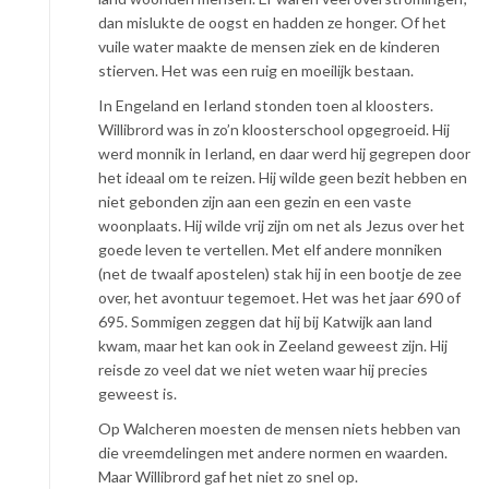
dan mislukte de oogst en hadden ze honger. Of het
vuile water maakte de mensen ziek en de kinderen
stierven. Het was een ruig en moeilijk bestaan.
In Engeland en Ierland stonden toen al kloosters.
Willibrord was in zo’n kloosterschool opgegroeid. Hij
werd monnik in Ierland, en daar werd hij gegrepen door
het ideaal om te reizen. Hij wilde geen bezit hebben en
niet gebonden zijn aan een gezin en een vaste
woonplaats. Hij wilde vrij zijn om net als Jezus over het
goede leven te vertellen. Met elf andere monniken
(net de twaalf apostelen) stak hij in een bootje de zee
over, het avontuur tegemoet. Het was het jaar 690 of
695. Sommigen zeggen dat hij bij Katwijk aan land
kwam, maar het kan ook in Zeeland geweest zijn. Hij
reisde zo veel dat we niet weten waar hij precies
geweest is.
Op Walcheren moesten de mensen niets hebben van
die vreemdelingen met andere normen en waarden.
Maar Willibrord gaf het niet zo snel op.