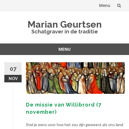
Menu
Spring
Marian Geurtsen
naar
Schatgraver in de traditie
inhoud
MENU
Spring
naar
07
inhoud
NOV
De missie van Willibrord (7
november)
Stel je eens voor hoe het zou zijn geweest als ons land