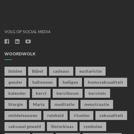
VOLG OP SOCIAL MEDIA
WOORDWOLK
bidden
Bijbel
cadeaus
eucharistie
gender
halloween
heiligen
homoseksualiteit
kalender
kerst
kerstboom
kerstmis
liturgie
Maria
meditatie
menstruatie
middeleeuwen
reinheid
rituelen
seksualiteit
seksueel geweld
Sinterklaas
symbolen