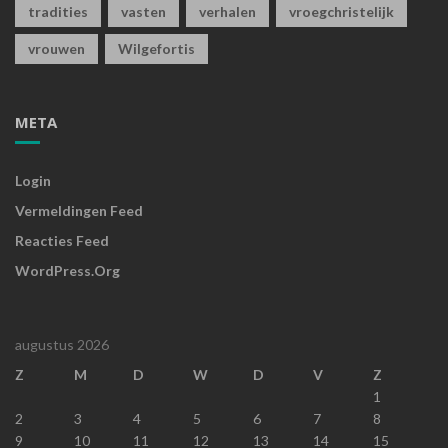
tradities
vasten
verhalen
vroegchristelijk
vrouwen
Wilgefortis
META
Login
Vermeldingen Feed
Reacties Feed
WordPress.org
augustus 2026
Z
M
D
W
D
V
Z
1
2
3
4
5
6
7
8
9
10
11
12
13
14
15