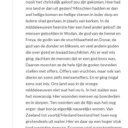
nooit het christelijk geloof zou zijn gekomen. Hoe had
ons land er dan uit gezien? Misschien hadden er dan
wel heilige bomen en heilige stenen in ieder dorp en
iedere stad gestaan, in plaats van kerken. In de
middeleeuwen heerste hier een heel ander geloof: de
mensen geloofden in Wodan, de god van de hemel en
Freya, de godin van de vruchtbaarheid en Donar, de
god van de donder en bliksem, en veel andere goden
die over goed en kwaad beschikten. Als er wat mis
ging, dachten de mensen dat er een god boos was.
Daarom moesten ze de hele tijd de goden tevreden
stellen met offers. Offers van vruchten, maar ook van
dieren en soms zelfs mensenoffers. En er ging nogal
eens wat mis. Ons land was in de vroege
middeleeuwen niet wat het nu is. In het zuiden was
het moerassig. Hier woonden mensen op boerderijen
en in dorpen. Ten noorden van de Rijn was het nog
erger: daar kon je eigenlijk nauwelijks wonen. Van
Zeeland tot voorbij Friesland bestond het toen nog
grotendeels uit water. Hier en daar op een hoger stuk
land woonden mensen. Er waren veel overstromingen;