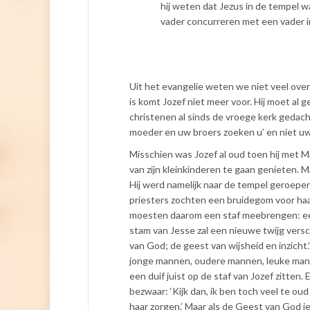
hij weten dat Jezus in de tempel w
vader concurreren met een vader i
Uit het evangelie weten we niet veel over 
is komt Jozef niet meer voor. Hij moet al
christenen al sinds de vroege kerk gedac
moeder en uw broers zoeken u’ en niet uw
Misschien was Jozef al oud toen hij met M
van zijn kleinkinderen te gaan genieten. 
Hij werd namelijk naar de tempel geroepen
priesters zochten een bruidegom voor haar
moesten daarom een staf meebrengen: een 
stam van Jesse zal een nieuwe twijg vers
van God; de geest van wijsheid en inzich
jonge mannen, oudere mannen, leuke mann
een duif juist op de staf van Jozef zitten
bezwaar: ‘Kijk dan, ik ben toch veel te oud
haar zorgen.’ Maar als de Geest van God i