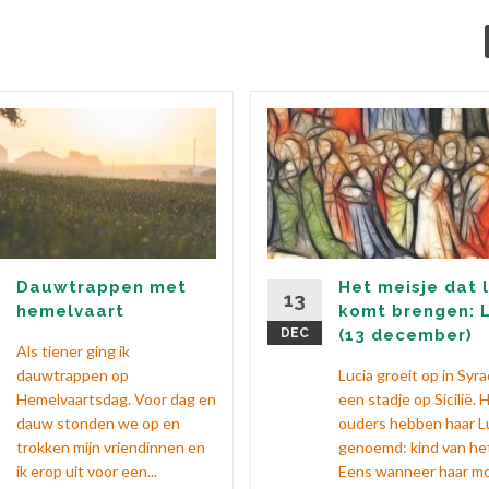
Dauwtrappen met
Het meisje dat l
13
hemelvaart
komt brengen: 
DEC
(13 december)
Als tiener ging ik
dauwtrappen op
Lucia groeit op in Syr
Hemelvaartsdag. Voor dag en
een stadje op Sicilië. 
dauw stonden we op en
ouders hebben haar L
trokken mijn vriendinnen en
genoemd: kind van het 
ik erop uit voor een...
Eens wanneer haar mo