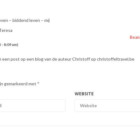
geven – biddend leven – mij
 Teresa
Bean
5 - 8:09 am)
n een post op een blog van de auteur Christoff op christoffeltravel.be
zijn gemarkeerd met
*
WEBSITE