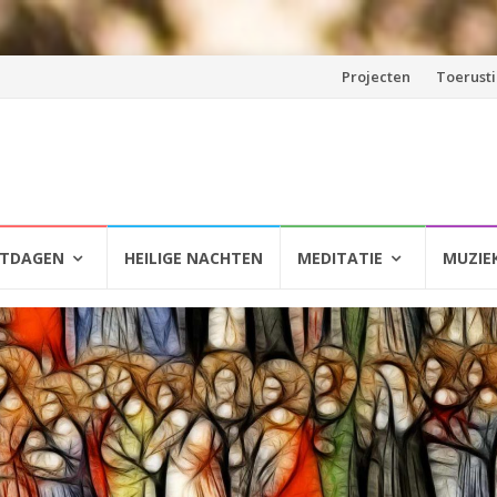
Spring
Projecten
Toerust
naar
inhoud
HTDAGEN
HEILIGE NACHTEN
MEDITATIE
MUZIE