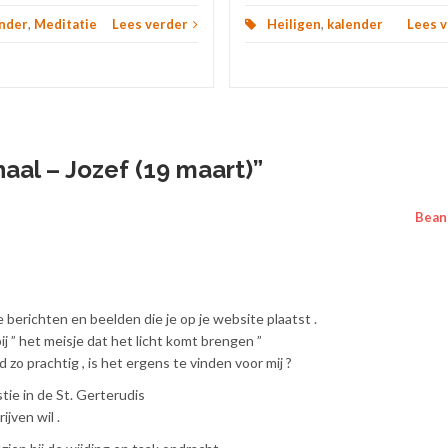
nder
,
Meditatie
Lees verder
Heiligen
,
kalender
Lees 
al – Jozef (19 maart)
”
Bean
ie berichten en beelden die je op je website plaatst .
ij ” het meisje dat het licht komt brengen ”
d zo prachtig , is het ergens te vinden voor mij ?
stie in de St. Gerterudis
ijven wil .