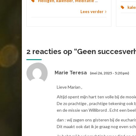
Heiligen
,
kalender
,
Meditatie
...
kale
Lees verder
2 reacties op “
Geen succesverha
Marie Teresa
(mei 26, 2025 - 5:20 pm)
Lieve Marian ,
Altijd opent mijn hart ten volle bij de moo
De zo prachtige , prachtige tekening ook b
en de missie van Willibrord . Echt een beel
dan : wij zagen ons gisteren bij de euchari
Dit maakt ook dat ik je graag nog even schr