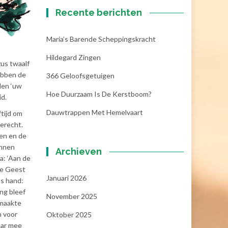
Recente berichten
Maria’s Barende Scheppingskracht
Hildegard Zingen
zus twaalf
hebben de
366 Geloofsgetuigen
den ‘uw
Hoe Duurzaam Is De Kerstboom?
d.
Dauwtrappen Met Hemelvaart
ftijd om
terecht.
den en de
annen
Archieven
a: ‘Aan de
de Geest
Januari 2026
’s hand:
ng bleef
November 2025
 maakte
n voor
Oktober 2025
aar mee