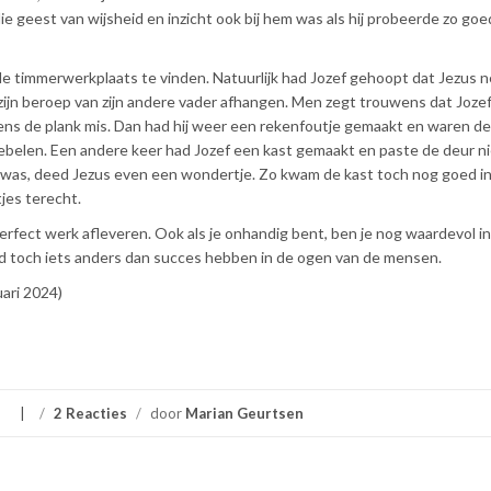
e geest van wijsheid en inzicht ook bij hem was als hij probeerde zo goe
 de timmerwerkplaats te vinden. Natuurlijk had Jozef gehoopt dat Jezus ne
ijn beroep van zijn andere vader afhangen. Men zegt trouwens dat Jozef 
ens de plank mis. Dan had hij weer een rekenfoutje gemaakt en waren d
iebelen. Een andere keer had Jozef een kast gemaakt en paste de deur n
r was, deed Jezus even een wondertje. Zo kwam de kast toch nog goed in 
jes terecht.
erfect werk afleveren. Ook als je onhandig bent, ben je nog waardevol i
eid toch iets anders dan succes hebben in de ogen van de mensen.
uari 2024)
/
2 Reacties
/
door
Marian Geurtsen