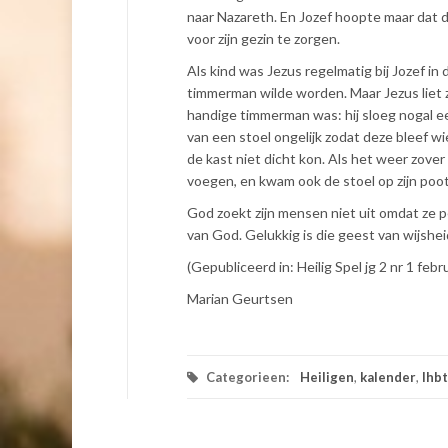
naar Nazareth. En Jozef hoopte maar dat di
voor zijn gezin te zorgen.
Als kind was Jezus regelmatig bij Jozef in
timmerman wilde worden. Maar Jezus liet z
handige timmerman was: hij sloeg nogal e
van een stoel ongelijk zodat deze bleef w
de kast niet dicht kon. Als het weer zove
voegen, en kwam ook de stoel op zijn poot
God zoekt zijn mensen niet uit omdat ze p
van God. Gelukkig is die geest van wijsh
(Gepubliceerd in: Heilig Spel jg 2 nr 1 febr
Marian Geurtsen
Categorieen:
Heiligen
,
kalender
,
lhbt