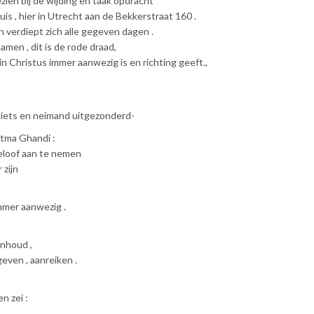
zien bij de wijding en taak opdracht
luis , hier in Utrecht aan de Bekkerstraat 160 .
n verdiept zich alle gegeven dagen .
men , dit is de rode draad,
in Christus immer aanwezig is en richting geeft.,
 niets en neimand uitgezonderd-
atma Ghandi :
eloof aan te nemen
 zijn
 immer aanwezig .
inhoud ,
 geven , aanreiken .
n zei :