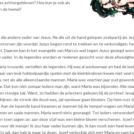
as achtergebleven? Hoe kun je ook als
n de hemel?
die andere vader van Jezus. Na die uit de hand gelopen zoekpartij als Je
 gestorven zijn voordat Jezus begon rond te trekken en te verkondigen, 
ht. Daarom kan in het evangelie van Marcus wel tegen Jezus gezegd wor
 vader. In de legendes worden er redenen gezocht voor deze afwezighei
aria trouwde, vertellen de legendes. Hij was al weduwnaar en had de lee
Maar van leuk hobbelpaardje spelen met de kleinkinderen kwam niet veel 
, net als alle alleenstaande mannen. Maria was veertien jaar oud gewor
. Dat kon niet zomaar iedere man zijn, want Maria was bijzonder. Alle m
stevige tak. Want, zo hadden de priesters gelezen bij de profeet Jesaj
chijnen; de stronk die dood was, zal opnieuw gaan bloeien. Op hem rust 
t.’ Aan de lopende band kwamen er mannen bij de tempel vragen om Maria
en en saaie mannen. Maria werd niets gevraagd. Tot ieders verwonderi
. En toen zagen ze: aan deze staf was een kleine bloem verschenen. Jozef
 voor dit meisje! Ik zou haar vader kunnen zijn. Ik kan nooit een heel leve
ets wil, dan heb je maar te doen. Jozef verloofde zich met Maria en nam h