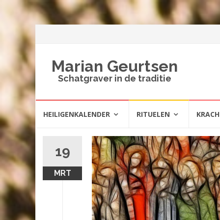
Marian Geurtsen
Schatgraver in de traditie
Spring
HEILIGENKALENDER
RITUELEN
KRAC
naar
inhoud
19
MRT