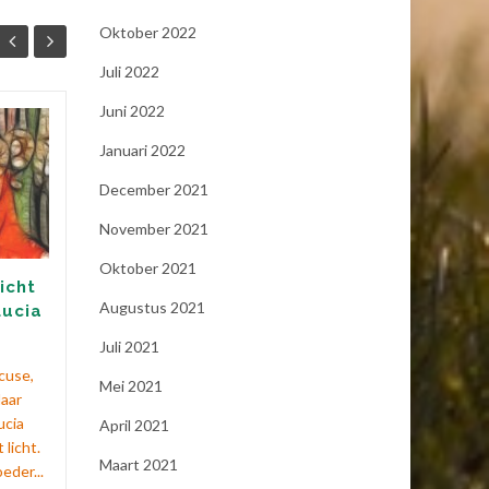
Oktober 2022
Juli 2022
Juni 2022
De missie van
07
17
Januari 2022
Willibrord (7
NOV
november)
SEP
December 2021
Stel je eens voor hoe het zou
November 2021
zijn geweest als ons land
Oktober 2021
nooit het christelijk geloof
icht
zou zijn gekomen. Hoe had
Augustus 2021
Lucia
ons land er dan uit gezien?...
Juli 2021
Heiligen
,
kalender
Lees verder
acuse,
Mei 2021
Haar
ucia
April 2021
Heili
licht.
Maart 2021
eder...