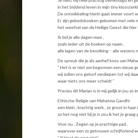
Je hebt mij heel prachtig bemeodigd en ge
in het biddend leven in mijn tiny kloosterk
De ontwikkeling hierin gaat immer voort e
Er zijn gebedsboeken gekomen met vele na
het weefsel van de Heilige Geest die hier 
Ik bid je alle dagen mee ,
zoals ieder uit de boeken op naam ,
alle lagen van de bevolking – alle wezens
De spreuk die je als aanhef koos van Mah
” Het is er niet om begonnen een nieuw g
wij zullen ons geloof verdiepen tot wij daar
waar niets ons meer scheidt ”
Precies dit Marian is in mij gelijk in jou zo
Ethische Religie van Mahatma Gandhi
een klein , krachtig werk , zo groot in haar 
zo het nog niet bij je is zou ik het je graag
Voor nu : Zegen op je prachtige pad ,
waarover een zo getrouwe schrijfvriend ee
” jij kiest de weg niet”