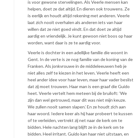
is voor gewone stervelingen. Als Veerle mensen kan
helpen, doet ze dat altijd. En dieren ook trouwens. Ze
is eerlijk en houdt altijd rekening met anderen. Veerle
laat zich nooit overhalen als anderen iets van haar
willen dat ze niet goed vindt. En dat doet ze altijd
aardig en vriendelijk. Je kunt gewoon niet boos op haar
worden, want daar is ze te aardig voor.
Veerle is dochter in een adellijke familie die woont in
Gent. In de verte is ze nog familie van de koning van de
Franken. Als jonkvrouwe in de middeleeuwen heb je
niet alles zelf te kiezen in het leven. Veerle heeft een
heel ander idee voor haar leven, maar haar vader beslist
dat zij moet trouwen. Haar man is een graaf die Guido
heet. Veerle vertelt hem meteen bij de bruiloft: ‘We
zijn dan wel getrouwd, maar dit was niet mijn keuze.
We zullen nooit samen slapen.’ En ze houdt zich aan
haar woord. Iedere keer als hij haar probeert te kussen
of te verleiden, vertrekt zij net naar de kerk om te
bidden. Hele nachten lang blijft ze in de kerk om te
bidden. Heel irritant. Guido kan haar niet uitstaan, en