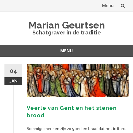
Menu
Spring
Marian Geurtsen
naar
Schatgraver in de traditie
inhoud
MENU
Spring
naar
04
inhoud
JAN
Veerle van Gent en het stenen
brood
Sommige mensen zijn zo goed en braaf dat het irritant