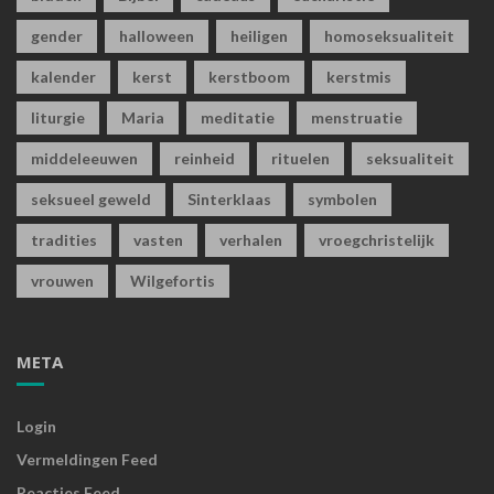
gender
halloween
heiligen
homoseksualiteit
kalender
kerst
kerstboom
kerstmis
liturgie
Maria
meditatie
menstruatie
middeleeuwen
reinheid
rituelen
seksualiteit
seksueel geweld
Sinterklaas
symbolen
tradities
vasten
verhalen
vroegchristelijk
vrouwen
Wilgefortis
META
Login
Vermeldingen Feed
Reacties Feed