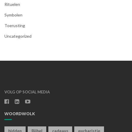
Rituelen
Symbolen
Toerusting
Uncategorized
VOLG OP SOCIAL MEDIA
WOORDWOLK
bidden
Bijbel
cadeaus
eucharistie