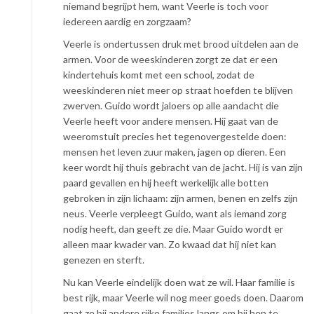
niemand begrijpt hem, want Veerle is toch voor
iedereen aardig en zorgzaam?
Veerle is ondertussen druk met brood uitdelen aan de
armen. Voor de weeskinderen zorgt ze dat er een
kindertehuis komt met een school, zodat de
weeskinderen niet meer op straat hoefden te blijven
zwerven. Guido wordt jaloers op alle aandacht die
Veerle heeft voor andere mensen. Hij gaat van de
weeromstuit precies het tegenovergestelde doen:
mensen het leven zuur maken, jagen op dieren. Een
keer wordt hij thuis gebracht van de jacht. Hij is van zijn
paard gevallen en hij heeft werkelijk alle botten
gebroken in zijn lichaam: zijn armen, benen en zelfs zijn
neus. Veerle verpleegt Guido, want als iemand zorg
nodig heeft, dan geeft ze die. Maar Guido wordt er
alleen maar kwader van. Zo kwaad dat hij niet kan
genezen en sterft.
Nu kan Veerle eindelijk doen wat ze wil. Haar familie is
best rijk, maar Veerle wil nog meer goeds doen. Daarom
gaat ze bij andere rijke families langs om bij hen te