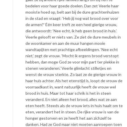
bedelen voor haar goede doelen. Dan zet Veerle haar
mooiste hoed op, belt aan bij de dure grachtenhuizen
in de stad en vraagt: ‘Heb jij nog wat brood over voor
de armen?’ Één keer treft ze een heel gierige vrouw,
die antwoordt: ‘Nee echt, ik heb geen brood in huis.’
Veerle gelooft er niets van. Ze ziet de dure meubels in
de woonkamer en aan de muur hangen mooie
wandtapijten met prachtige afbeeldingen. ‘Nee echt
niet,’ zegt de vrouw. ‘Mocht ik ergens brood verstopt
hebben, dan moge God ze voor mijn part ter plekke in
stenen veranderen.’ Veerle glimlacht stilletjes en
wenst de vrouw sterkte. Zo laat ze de gierige vrouw in
haar huis achter. Als het etenstijd is, loopt de vrouw de
voorraadkast in, want natuurlijk heeft de vrouw wel
brood in huis. Maar tot haar schrik is het in steen
veranderd. En niet alleen het brood, alles wat ze aan
eten heeft. Steeds als de vrouw iets in huis haalt om te
eten, verandert het in steen. De rijke vrouw is van de
honger gestorven en ze heeft het aan zichzelf te
danken. Had ze God maar niet moeten aanroepen toen