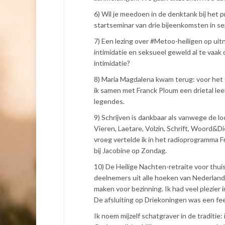
6) Wil je meedoen in de denktank bij het 
startseminar van drie bijeenkomsten in se
7) Een lezing over #Metoo-heiligen op uit
intimidatie en seksueel geweld al te vaa
intimidatie?
8) Maria Magdalena kwam terug: voor het G
ik samen met Franck Ploum een drietal lee
legendes.
9) Schrijven is dankbaar als vanwege de loc
Vieren, Laetare, Volzin, Schrift, Woord&
vroeg vertelde ik in het radioprogramma Fr
bij Jacobine op Zondag.
10) De Heilige Nachten-retraite voor thuis
deelnemers uit alle hoeken van Nederland 
maken voor bezinning. Ik had veel plezier 
De afsluiting op Driekoningen was een fee
Ik noem mijzelf schatgraver in de traditi