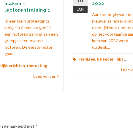
16
maken –
2022
lectorentraining 1
JAN
Aan het begin van het
In een klein protestants
nieuwe jaar maak ik alt
kerkje in Zevenaar geef ik
even tijd voor een ter
een lectorentraining aan een
op het voorgaande jaar
groepje zeer ervaren
loop van 2022 werd
lectoren. De eerste lector
duidelijk...
gaat...
Heiligen
,
kalender
,
lhbt
...
tijkberichten
,
toerusting
Lees 
Lees verder
zijn gemarkeerd met
*