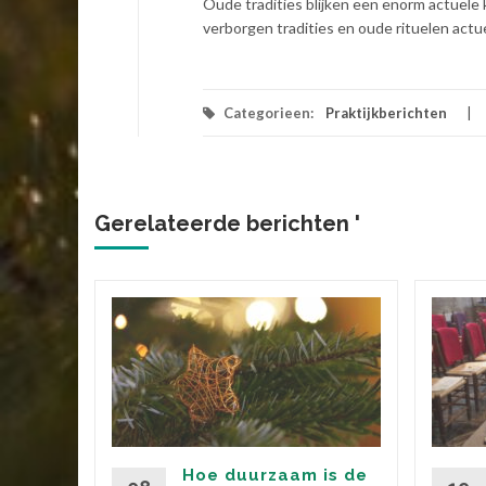
Oude tradities blijken een enorm actuele 
verborgen tradities en oude rituelen actu
Categorieen:
Praktijkberichten
Gerelateerde berichten '
 heeft
op het
rte tijd
Hoe duurzaam is de
en hun