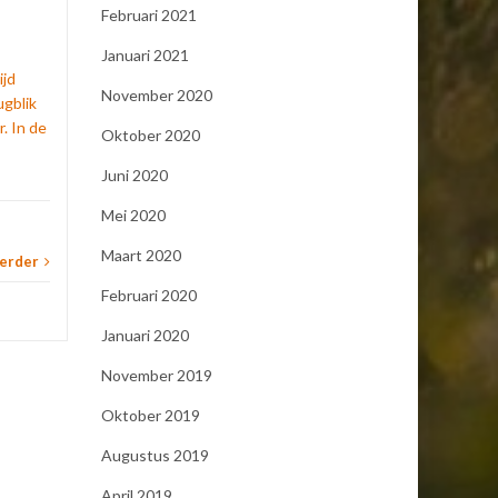
Februari 2021
Heiligen
,
kalender
,
Januari 2021
Prakt
ijd
Praktijkberichten
...
Lees verder
November 2020
ugblik
toerusti
. In de
Oktober 2020
Juni 2020
Mei 2020
Maart 2020
verder
Februari 2020
Januari 2020
November 2019
Oktober 2019
Augustus 2019
April 2019