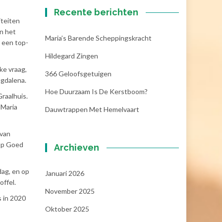
Recente berichten
iteiten
an het
Maria’s Barende Scheppingskracht
 een top-
Hildegard Zingen
ke vraag,
366 Geloofsgetuigen
agdalena.
Hoe Duurzaam Is De Kerstboom?
Graalhuis.
 Maria
Dauwtrappen Met Hemelvaart
 van
 Op Goed
Archieven
dag, en op
Januari 2026
offel.
November 2025
s in 2020
Oktober 2025