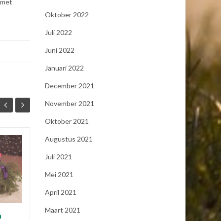
 met
Oktober 2022
Juli 2022
Juni 2022
Januari 2022
December 2021
November 2021
Oktober 2021
Augustus 2021
Feest van de
15
11
Juli 2021
vluchteling
APR
JUN
Mei 2021
Feesttradities zijn als
eeuwenoude bomen. Je kunt
April 2021
ze wel omhakken en een
nieuwe boom planten op een
Maart 2021
n
plek die beter past in het...