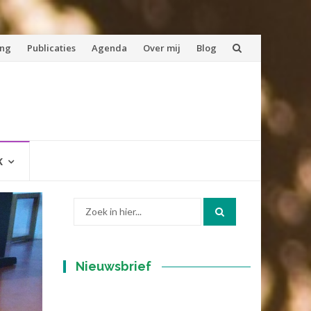
ing
Publicaties
Agenda
Over mij
Blog
K
Zoek
naar:
Nieuwsbrief