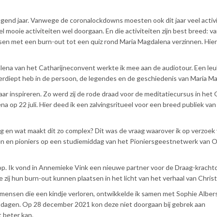
gend jaar. Vanwege de coronalockdowns moesten ook dit jaar veel activ
mooie activiteiten wel doorgaan. En die activiteiten zijn best breed: v
nsen met een burn-out tot een quiz rond Maria Magdalena verzinnen. Hier
lena van het Catharijneconvent werkte ik mee aan de audiotour. Een leu
 verdiept heb in de persoon, de legendes en de geschiedenis van Maria M
aar inspireren. Zo werd zij de rode draad voor de meditatiecursus in het 
 op 22 juli. Hier deed ik een zalvingsritueel voor een breed publiek van
g en wat maakt dit zo complex? Dit was de vraag waarover ik op verzoek
n en pioniers op een studiemiddag van het Pioniersgeestnetwerk van
op. Ik vond in Annemieke Vink een nieuwe partner voor de Draag-kracht
ij hun burn-out kunnen plaatsen in het licht van het verhaal van Christ
r mensen die een kindje verloren, ontwikkelde ik samen met Sophie Alber
tdagen. Op 28 december 2021 kon deze niet doorgaan bij gebrek aan
 beter kan.