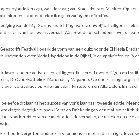
project hybride kerkzijn, was de vraag van Stadsklooster Mariken. Op een 
ptember en oktober deelde ik mijn ervaring en reflecties.
nodiging van de Mgr Schravenstichting: voor vrouwelijke heiligen is seks
k onderdeel van hun levensverhaal. Wat zegt de geschiedenis over seksue
eestdrift Festival koos ik de vorm van een quiz; voor de Ekklesia Breda
rhuisavonden over Maria Magdalena in de Bijbel, in de apokriefen en in d
kdowns andere activiteiten stil liggen. Ik schreef over heiligen en tradit
Dienst, De Oud-Katholiek, Mariënburg Magazine. Op drie zondagmorgens 
is over de tradities op Valentijnsdag, Pinksteren en Allerzielen. En ik sc
 beleefde dit jaar na het succes van vorig jaar haar tweede editie. Meer d
ontvingen dagelijks tussen Kerst en Driekoningen een mail om zelf thuis
in het voorbereiden van de meditaties, de verhalen, de rituelen en de ext
stje.
e: ik zet oude vergeten tradities in voor mensen met hedendaagse levens