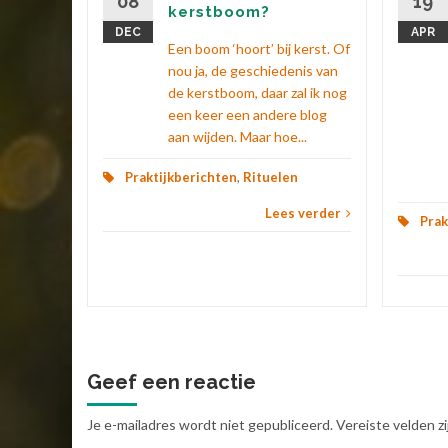
08
19
kerstboom?
..
DEC
APR
Een boom ‘hoort’ bij kerst. Of
n
,
nou ja, de geschiedenis van
de kerstboom, daar zal ik nog
 verder
een keer een andere blog
aan wijden. Maar hoe...
Praktijkberichten
,
Rituelen
Lees verder
Prak
Geef een reactie
Je e-mailadres wordt niet gepubliceerd.
Vereiste velden 