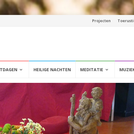
Spring
Projecten
Toerust
naar
inhoud
HTDAGEN
HEILIGE NACHTEN
MEDITATIE
MUZIE