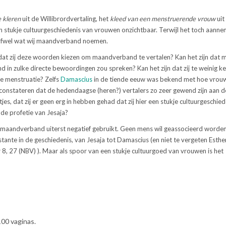
e kleren
uit de Willibrordvertaling, het
kleed van een menstruerende vrouw
uit
 stukje cultuurgeschiedenis van vrouwen onzichtbaar. Terwijl het toch aanneme
, ofwel wat wij maandverband noemen.
dat zij deze woorden kiezen om maandverband te vertalen? Kan het zijn dat 
 in zulke directe bewoordingen zou spreken? Kan het zijn dat zij te weinig ke
e menstruatie? Zelfs
Damascius
in de tiende eeuw was bekend met hoe vrouwe
constateren dat de hedendaagse (heren?) vertalers zo zeer gewend zijn aan d
s, dat zij er geen erg in hebben gehad dat zij hier een stukje cultuurgeschied
de profetie van Jesaja?
 met maandverband uiterst negatief gebruikt. Geen mens wil geassocieerd worden
ante in de geschiedenis, van Jesaja tot Damascius (en niet te vergeten Esther
8, 27 (NBV) ). Maar als spoor van een stukje cultuurgoed van vrouwen is het
100 vaginas.