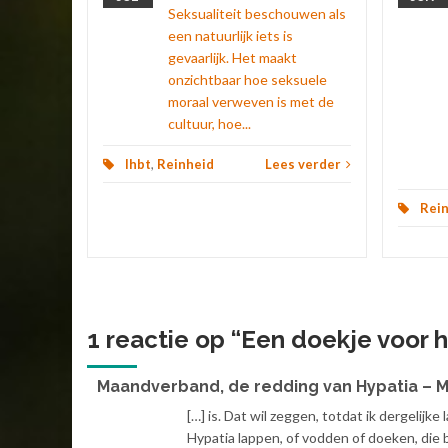
Seksualiteit beschouwen als
len
...
een natuurlijk iets is
gevaarlijk. Het maakt
 verder
onzichtbaar hoe seksuele
moraal verweven is met de
cultuur, hoe...
lhbt
,
Reinheid
Lees verder
Rei
1 reactie op “
Een doekje voor 
Maandverband, de redding van Hypatia – 
[…] is. Dat wil zeggen, totdat ik dergelijk
Hypatia lappen, of vodden of doeken, die 