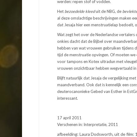
werden: repen stof of vodden.
Het
bezoedelde kleed
uit de NBG, de
bevlekt
al deze omslachtige beschrijvingen maken een
dat Jesaja hier een menstruatielap bedoelt
Wat zegt het over de Nederlandse vertalers 
onkies dacht dat de Bijbel over maandverband
hebben van wat vrouwen gebruiken tijdens d
tijd de menstruatie opvingen. Of moeten we 
voor tampons en Kotex ultradun met vleugeltje
vrouwen onzichtbaar hebben wegvertaald in 
Blijft natuurlijk dat Jesaja de vergelijking
maandverband. Ook dat is kennelijk een const
deuterocanonieke Gebed van Esther in EstGr 
interessant.
17 april 2011
Verschenen in: Interpretatie, 2011
afbeelding: Laura Dodsworth, uit de film: 