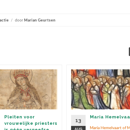
actie
/
door
Marian Geurtsen
Pleiten voor
Maria Hemelvaa
13
vrouwelijke priesters
Maria Hemelvaart of M
is géén vergeefse
AUG