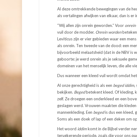
Al deze omtrekkende bewegingen van de hede
als vertalingen afwijken van elkaar, dan is er
“
Wij allen zijn onrein geworden.” Voor
onrein
vuil door de modder.
Onrein worden
betekent
Leviticus zijn er vier gebieden waar een me
als onrein. Ten tweede van de dood: een mens
bijvoorbeeld melaatsheid (dat in de NBV is w
geboorte: je werd onrein als je seksuele gem
domeinen van het menselijk leven, die alle 
Dus wanneer een kleed vuil wordt omdat het ti
Al onze gerechtigheid is als een
beged iddim
,
bekijken.
Beged
betekent kleed. Of kleding, k
zelf. Ze droegen een onderkleed en een boven
geslagen werd. Vrouwen maakten die kleden
mannenkleding.
Een
beged
is dus een kleed, 
Soms als een doek of lap of een deken om op t
Het woord
iddim
komt in de Bijbel verder ner
terugkerende periode, zoals die voor ons o