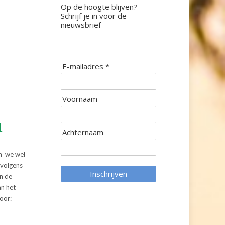
Op de hoogte blijven?
Schrijf je in voor de
nieuwsbrief
E-mailadres *
Voornaam
l
Achternaam
jn we wel
 volgens
Inschrijven
n de
an het
voor: