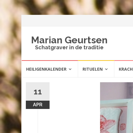
Marian Geurtsen
Schatgraver in de traditie
Spring
HEILIGENKALENDER
RITUELEN
KRAC
naar
inhoud
11
APR