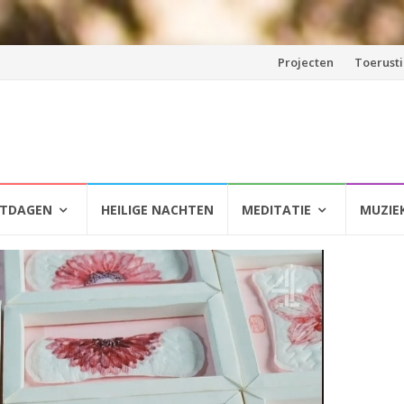
Spring
Projecten
Toerust
naar
inhoud
HTDAGEN
HEILIGE NACHTEN
MEDITATIE
MUZIE