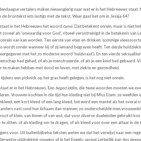
ndaagse vertalers maken nieuwsgierig naar wat er in het Hebreeuws staat. 
 in de brontekst iets lastigs met de tekst. Waar gaat het om in Jesaja 64?
staat in het Hebreeuws het woord
tamé
. Dat betekent onrein, maar is niet het
 zoveel als ‘onwaardig voor God’, ritueel verontreinigd in de betekenis van Lev
ns onrein van kan worden. Ten eerste van eten en drinken: sommige vleessoort
 wordt onrein wanneer hij of zij iemand begraven heeft. Ten derde huidziekt
eergegeven met het zo moderne woord ‘huidvraat’). En ten vierde seksualitei
eenschap had gehad, of als je menstrueerde, of als je een kind had gebaard. Vi
vier te maken hebben met dood en leven, met ziekte en gezondheid.
jdens een picknick op het gras heeft gelegen, is het nog niet onrein.
 staat er in het Hebreeuws. Een
beged iddim
, die twee woorden moeten we ev
leren. Vrouwen kochten in die tijd hun kleding niet bij Miss Etam: ze weefden 
kleed, een kort kleed of een lang kleed, het werd een mantel als het overal 
 anders vast rond hun lichaam dan mannen; zo onderscheidde men vrouwenkl
groot of klein, van linnen of van wol, dat voor diverse doeleinden gebruikt ko
e zitten, of als kleding om te dragen, of als kleed voor over een altaar in de 
gens voor. Uit buitenbijbelse teksten weten we dat het verwijst naar een reg
uderwetse uitdrukking
stonden
, of in het Engels:
period
. Letterlijk kan dus
beged