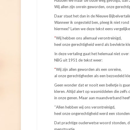
Hadden we maar de oude weg gevolgd, dan 
Wij allen zijn onrein geworden, onze gerechtig
Daar staat het dan in de Nieuwe Bijbelvertal
Wanneer ik ongesteld ben, pleeg ik niet rond
hiermee? Laten we deze tekst eens vergelijken
“
Wij hebben ons allemaal verontreinigd,
heel onze gerechtigheid werd als bevlekte kle
In deze vertaling gaat het helemaal niet over 
NBG uit 1951 de tekst weer:
“
Wij zijn allen geworden als een onreine,
al onze gerechtigheden als een bezoedeld kle
Geen wonder dat er nooit een belletje is gaa
kleren. Altijd alert op wasmiddelen die zelfs
in onze genen. Maar aan maandverband heeft
“
Allen hebben wij ons verontreinigd,
heel onze ongerechtigheid werd een stondend
Dat prachtige ouderwetse woord stonden, dat z
menstruatie.