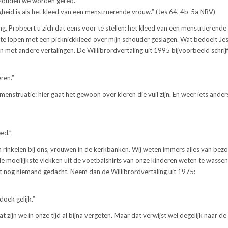
zouden we worden gered.
heid is als het kleed
van een menstruerende vrouw.” (Jes 64, 4b-5a NBV)
ing. Probeert u zich dat eens voor te stellen: het kleed van een menstruerende
 te lopen met een picknickkleed over mijn schouder geslagen. Wat bedoelt Je
 met andere vertalingen. De Willibrordvertaling uit 1995 bijvoorbeeld schrijf
ren.”
menstruatie: hier gaat het gewoon over kleren die vuil zijn. En weer iets ander
ed.”
n rinkelen bij ons, vrouwen in de kerkbanken. Wij weten immers alles van bez
 de moeilijkste vlekken uit de voetbalshirts van onze kinderen weten te wassen,
 nog niemand gedacht. Neem dan de Willibrordvertaling uit 1975:
oek gelijk.”
ijn we in onze tijd al bijna vergeten. Maar dat verwijst wel degelijk naar de