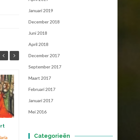
Januari 2019
December 2018
Juni 2018
April 2018
December 2017
September 2017
Maart 2017
Vasten: een
17
03
Februari 2017
uitnodiging
FEB
MRT
Januari 2017
Ieder jaar opnieuw begin ik
met frisse tegenzin. Vasten
Mei 2016
is niet leuk. Ik ontzeg mezelf
dingen die ik graag eet,
rt
gewoontes waar ik...
Categorieën
aria