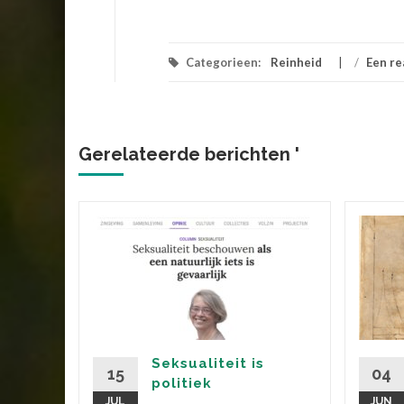
Categorieen:
Reinheid
/
Een re
Gerelateerde berichten '
 als
geleden
ven na
lden nog
Seksualiteit is
mmeltje
15
04
politiek
JUL
JUN