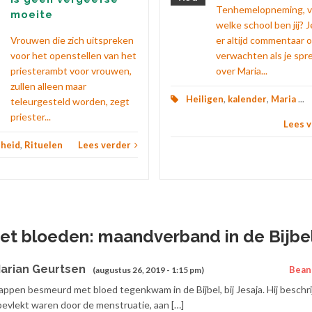
Tenhemelopneming, 
moeite
welke school ben jij? 
Vrouwen die zich uitspreken
er altijd commentaar 
voor het openstellen van het
verwachten als je spr
priesterambt voor vrouwen,
over Maria...
zullen alleen maar
Heiligen
,
kalender
,
Maria
...
teleurgesteld worden, zegt
priester...
Lees 
nheid
,
Rituelen
Lees verder
het bloeden: maandverband in de Bijbe
Marian Geurtsen
Bean
(augustus 26, 2019 - 1:15 pm)
e lappen besmeurd met bloed tegenkwam in de Bijbel, bij Jesaja. Hij beschri
bevlekt waren door de menstruatie, aan […]