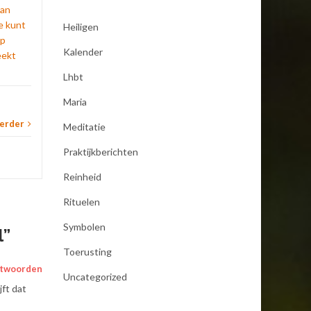
Reinheid
,
Rituelen
Lees verder
van
Medit
Je kunt
Heiligen
op
Kalender
eekt
Lhbt
Maria
verder
Meditatie
Praktijkberichten
Reinheid
Rituelen
Symbolen
l
”
Toerusting
twoorden
Uncategorized
jft dat