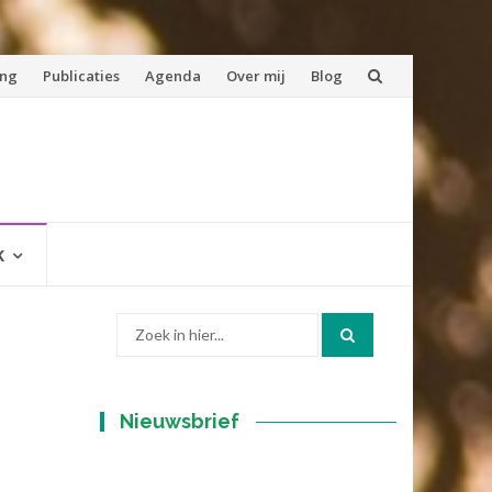
ing
Publicaties
Agenda
Over mij
Blog
K
Zoek
naar:
Nieuwsbrief