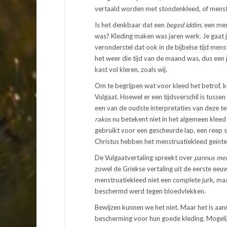
vertaald worden met stondenkleed, of mens
Is het denkbaar dat een
beged iddim
, een me
was? Kleding maken was jaren werk. Je gaat 
veronderstel dat ook in de bijbelse tijd menst
het weer die tijd van de maand was, dus een
kast vol kleren, zoals wij.
Om te begrijpen wat voor kleed het betrof, 
Vulgaat. Hoewel er een tijdsverschil is tusse
een van de oudste interpretaties van deze te
rakos
nu betekent niet in het algemeen kleed
gebruikt voor een gescheurde lap, een reep 
Christus hebben het menstruatiekleed geïnter
De Vulgaatvertaling spreekt over
pannus men
zowel de Griekse vertaling uit de eerste eeuw
menstruatiekleed niet een complete jurk, ma
beschermd werd tegen bloedvlekken.
Bewijzen kunnen we het niet. Maar het is aann
bescherming voor hun goede kleding. Mogelijk