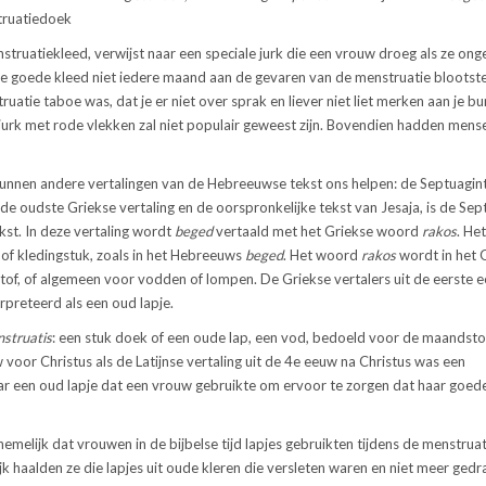
truatiedoek
nstruatiekleed, verwijst naar een speciale jurk die een vrouw droeg als ze ong
je goede kleed niet iedere maand aan de gevaren van de menstruatie blootstel
ruatie taboe was, dat je er niet over sprak en liever niet liet merken aan je b
 jurk met rode vlekken zal niet populair geweest zijn. Bovendien hadden mens
kunnen andere vertalingen van de Hebreeuwse tekst ons helpen: de Septuagin
n de oudste Griekse vertaling en de oorspronkelijke tekst van Jesaja, is de Sep
kst. In deze vertaling wordt
beged
vertaald met het Griekse woord
rakos
. He
 of kledingstuk, zoals in het Hebreeuws
beged
. Het woord
rakos
wordt in het 
stof, of algemeen voor vodden of lompen. De Griekse vertalers uit de eerste 
preteerd als een oud lapje.
struatis
: een stuk doek of een oude lap, een vod, bedoeld voor de maandsto
 voor Christus als de Latijnse vertaling uit de 4e eeuw na Christus was een
ar een oud lapje dat een vrouw gebruikte om ervoor te zorgen dat haar goed
emelijk dat vrouwen in de bijbelse tijd lapjes gebruikten tijdens de menstruat
 haalden ze die lapjes uit oude kleren die versleten waren en niet meer ged