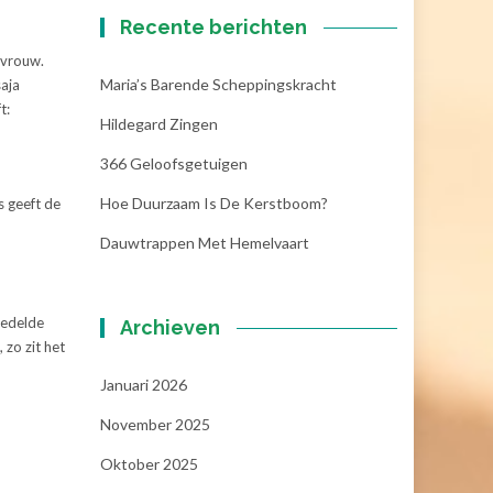
Recente berichten
 vrouw.
Maria’s Barende Scheppingskracht
saja
t:
Hildegard Zingen
366 Geloofsgetuigen
Hoe Duurzaam Is De Kerstboom?
s geeft de
Dauwtrappen Met Hemelvaart
oedelde
Archieven
 zo zit het
Januari 2026
November 2025
Oktober 2025