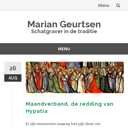
Menu
Spring
Marian Geurtsen
naar
Schatgraver in de traditie
inhoud
MENU
Spring
naar
26
inhoud
AUG
Maandverband, de redding van
Hypatia
Er zijn momenten waarop het pijn doet om