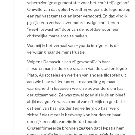
scherpzinnige argumentatie voor het christelijk geloof.
Omwille van dat geloof wordt zij volgens de legende op
een rad vastgemaakt en later vermoord. En dat vind ik
pijnlijk: een verhaal over moordlustige christenen
“gewhitewashed” door van de hoofdpersoon een
christelijke martelares te maken.
Wat mij in het verhaal van Hypatia intrigeert is de
verwijzing naar de menstruatie.
Volgens Damascius liep zij gewoonlijk in haar
filosofenmantel door de straten van de stad en legde
Plato, Aristoteles en werken van andere filosofen uit
aan wie haar wilden horen. In aanvulling op haar
vaardigheid in lesgeven werd ze bewonderd om haar
deugdzaamheid. Ze was zowel goed als kuis en bleef
altijd maagd. Ze was zo mooi van uiterlijk en gestalte
dat een van haar studenten verliefd op haar werd,
zichzelf niet meer in bedwang kon houden en haar
openlijk een blijk van zijn liefde toonde.
Ongeïnformeerde bronnen zeggen dat Hypatia hem
genas van zijn kwaal met behulp van muziek. Maar de