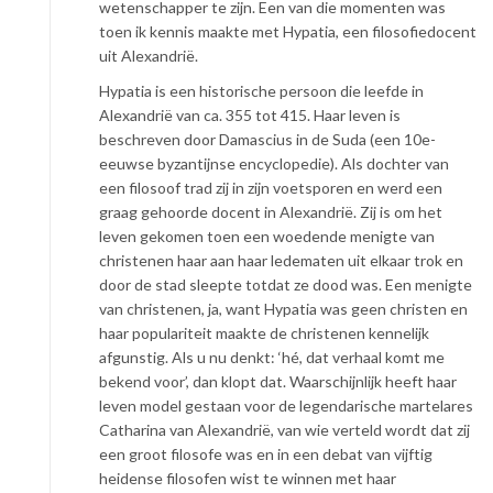
wetenschapper te zijn. Een van die momenten was
toen ik kennis maakte met Hypatia, een filosofiedocent
uit Alexandrië.
Hypatia is een historische persoon die leefde in
Alexandrië van ca. 355 tot 415. Haar leven is
beschreven door Damascius in de Suda (een 10e-
eeuwse byzantijnse encyclopedie). Als dochter van
een filosoof trad zij in zijn voetsporen en werd een
graag gehoorde docent in Alexandrië. Zij is om het
leven gekomen toen een woedende menigte van
christenen haar aan haar ledematen uit elkaar trok en
door de stad sleepte totdat ze dood was. Een menigte
van christenen, ja, want Hypatia was geen christen en
haar populariteit maakte de christenen kennelijk
afgunstig. Als u nu denkt: ‘hé, dat verhaal komt me
bekend voor’, dan klopt dat. Waarschijnlijk heeft haar
leven model gestaan voor de legendarische martelares
Catharina van Alexandrië, van wie verteld wordt dat zij
een groot filosofe was en in een debat van vijftig
heidense filosofen wist te winnen met haar