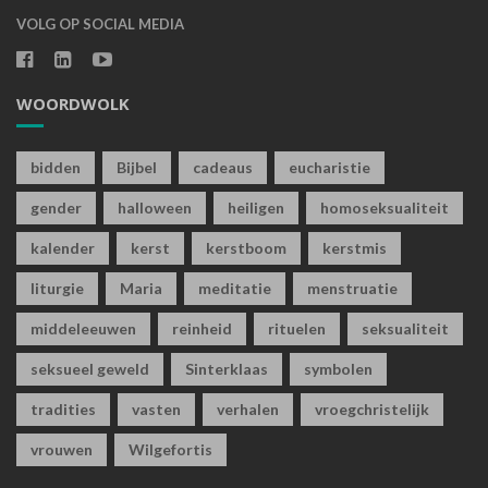
VOLG OP SOCIAL MEDIA
WOORDWOLK
bidden
Bijbel
cadeaus
eucharistie
gender
halloween
heiligen
homoseksualiteit
kalender
kerst
kerstboom
kerstmis
liturgie
Maria
meditatie
menstruatie
middeleeuwen
reinheid
rituelen
seksualiteit
seksueel geweld
Sinterklaas
symbolen
tradities
vasten
verhalen
vroegchristelijk
vrouwen
Wilgefortis